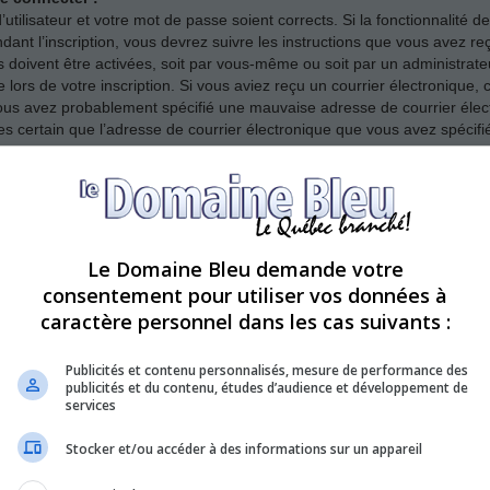
’utilisateur et votre mot de passe soient corrects. Si la fonctionnalité
dant l’inscription, vous devrez suivre les instructions que vous avez r
s doivent être activées, soit par vous-même ou soit par un administrate
e lors de votre inscription. Si vous aviez reçu un courrier électronique, 
ous avez probablement spécifié une mauvaise adresse de courrier élect
 êtes certain que l’adresse de courrier électronique que vous avez spécif
er ?
se. Assurez-vous avant tout que votre nom d’utilisateur et votre mot de p
Le Domaine Bleu demande votre
n de vous assurer de ne pas avoir été banni. Il est également possible q
consentement pour utiliser vos données à
t nécessaire de la corriger.
caractère personnel dans les cas suivants :
Publicités et contenu personnalisés, mesure de performance des
publicités et du contenu, études d’audience et développement de
 mais ne peux à présent plus me connecter ?!
services
it désactivé ou supprimé votre compte pour une quelconque raison. De 
afin de réduire la taille de leur base de données. Si tel était le cas, i
Stocker et/ou accéder à des informations sur un appareil
ons du forum.