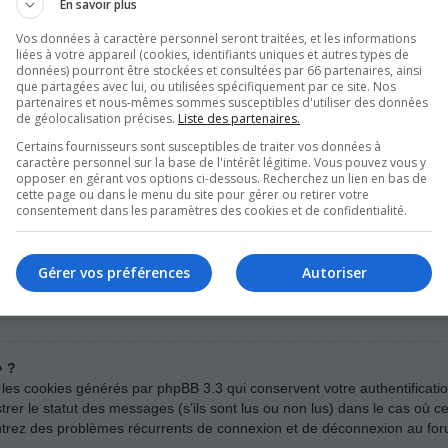
En savoir plus
Vos données à caractère personnel seront traitées, et les informations
liées à votre appareil (cookies, identifiants uniques et autres types de
asse ne puisse pas être récupéré, il peut facilement être réinitialisé. 
données) pourront être stockées et consultées par 66 partenaires, ainsi
que partagées avec lui, ou utilisées spécifiquement par ce site. Nos
on mot de passe ». Suivez les instructions et vous devriez être en mes
partenaires et nous-mêmes sommes susceptibles d'utiliser des données
de géolocalisation précises.
Liste des partenaires.
ialiser votre mot de passe, nous vous invitons à contacter un administ
Certains fournisseurs sont susceptibles de traiter vos données à
caractère personnel sur la base de l'intérêt légitime. Vous pouvez vous y
opposer en gérant vos options ci-dessous. Recherchez un lien en bas de
cette page ou dans le menu du site pour gérer ou retirer votre
atiquement ?
consentement dans les paramètres des cookies et de confidentialité.
venir de moi » lors de votre connexion au forum, vous ne resterez con
it utilisé par quelqu’un d’autre. Pour rester connecté, veuillez cocher 
as recommandé si vous accédez au forum depuis un ordinateur public, 
Gérer vos préférences
Autoriser
trouver cette case à cocher, il est probable qu’un administrateur du forum
» ?
 les cookies générés par phpBB 3.3 qui conservent votre authentificati
er le statut des messages (s’ils sont lus ou non lus) dans le cas où cet
ntrez des problèmes récurrents de connexion et de déconnexion au for