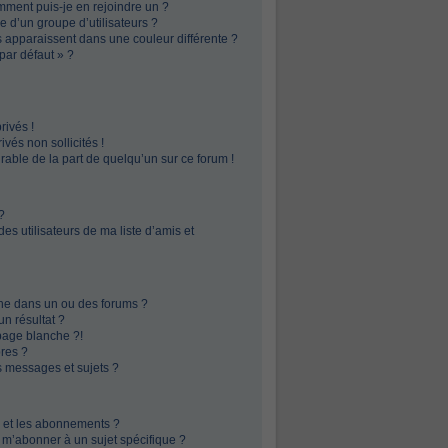
omment puis-je en rejoindre un ?
 d’un groupe d’utilisateurs ?
s apparaissent dans une couleur différente ?
par défaut » ?
ivés !
vés non sollicités !
irable de la part de quelqu’un sur ce forum !
?
s utilisateurs de ma liste d’amis et
he dans un ou des forums ?
n résultat ?
page blanche ?!
res ?
 messages et sujets ?
is et les abonnements ?
 m’abonner à un sujet spécifique ?