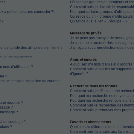
r !
Où sont les groupes d’utilisateurs et c
Comment puis-je devenir le responsable
eux à présent plus me connecter ?!
Pourquoi certains groupes d’utilisateur
Qu’est-ce qu’un « groupe d’utilisateurs 
t ?
Qu’est-ce que le lien « L’équipe » ?
Messagerie privée
Je ne peux pas envoyer de messages pr
Je continue à recevoir des messages pri
de la liste des utilisateurs en ligne ?
J’ai reçu un courrier électronique indés
toujours pas correcte !
Amis et ignorés
À quoi sert ma liste d’amis et d’ignorés 
n nom d’utilisateur ?
Comment puis-je ajouter ou supprimer de
d’ignorés ?
ier ?
que je clique sur le lien de courrier
Recherche dans les forums
Comment puis-je effectuer une recherc
Pourquoi ma recherche ne renvoie aucu
Pourquoi ma recherche renvoie à une 
 une réponse ?
Comment puis-je rechercher des memb
essage ?
Comment puis-je retrouver mes propres
n message ?
s à un sondage ?
Favoris et abonnements
ndage ?
Quelle est la différence entre les favor
Comment puis-je ajouter aux favoris ou