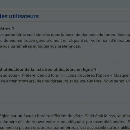
es utilisateurs
ètres ?
us vos paramètres sont stockés dans la base de données du forum. Vous 
rs ce dernier se trouve généralement en cliquant sur votre nom d’utilisa
s vos paramètres et toutes vos préférences.
ilisateur de la liste des utilisateurs en ligne ?
ateur, sous « Préférences du forum », vous trouverez l’option « Masquer 
e des administrateurs, des modérateurs et de vous-même. Vous serez a
 réglée sur un fuseau horaire différent du vôtre. Si tel était le cas, veu
useau horaire afin de trouver votre zone adéquate, par exemple Londres, P
comme la plupart des autres paramètres, n’est accessible qu’aux utilisate