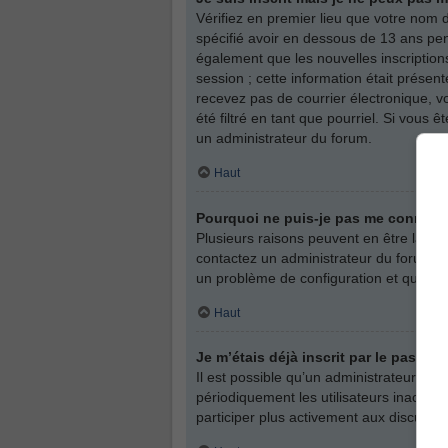
Vérifiez en premier lieu que votre nom d
spécifié avoir en dessous de 13 ans pen
également que les nouvelles inscription
session ; cette information était présent
recevez pas de courrier électronique, v
été filtré en tant que pourriel. Si vous
un administrateur du forum.
Haut
Pourquoi ne puis-je pas me connect
Plusieurs raisons peuvent en être la cau
contactez un administrateur du forum afi
un problème de configuration et qu’il soi
Haut
Je m’étais déjà inscrit par le passé
Il est possible qu’un administrateur a
périodiquement les utilisateurs inactifs 
participer plus activement aux discussi