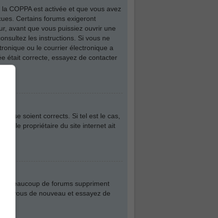
 de la COPPA est activée et que vous avez
eçues. Certains forums exigeront
ur, avant que vous puissiez ouvrir une
consultez les instructions. Si vous ne
ronique ou le courrier électronique a
iée était correcte, essayez de contacter
asse soient corrects. Si tel est le cas,
ue le propriétaire du site internet ait
plus, beaucoup de forums suppriment
nscrivez-vous de nouveau et essayez de