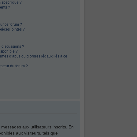
 spécifique ?
ents ?
sur ce forum ?
ièces jointes ?
e discussions ?
isponible ?
èmes d’abus ou d’ordres légaux liés à ce
rateur du forum ?
e messages aux utilisateurs inscrits. En
nibles aux visiteurs, tels que