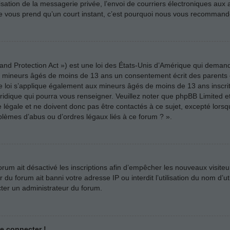
ilisation de la messagerie privée, l’envoi de courriers électroniques aux a
n ne vous prend qu’un court instant, c’est pourquoi nous vous recommando
nd Protection Act ») est une loi des États-Unis d’Amérique qui demande
es mineurs âgés de moins de 13 ans un consentement écrit des parents
e loi s’applique également aux mineurs âgés de moins de 13 ans inscri
uridique qui pourra vous renseigner. Veuillez noter que phpBB Limited e
légale et ne doivent donc pas être contactés à ce sujet, excepté lorsqu
blèmes d’abus ou d’ordres légaux liés à ce forum ? ».
forum ait désactivé les inscriptions afin d’empêcher les nouveaux visiteu
u forum ait banni votre adresse IP ou interdit l’utilisation du nom d’uti
cter un administrateur du forum.
me connecter !