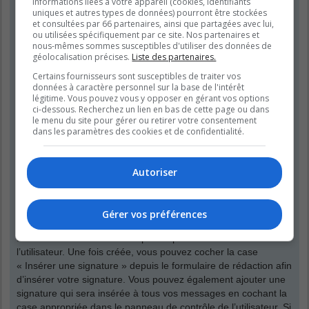
informations liées à votre appareil (cookies, identifiants
que vos propres messages. Vous pouvez modifier un de vos
uniques et autres types de données) pourront être stockées
messages en cliquant le bouton adéquat, parfois dans une
et consultées par 66 partenaires, ainsi que partagées avec lui,
limite de temps après que le message initial ait été publié. Si
ou utilisées spécifiquement par ce site. Nos partenaires et
quelqu’un a déjà répondu à votre message, un petit texte situé
nous-mêmes sommes susceptibles d'utiliser des données de
géolocalisation précises.
Liste des partenaires.
en dessous du message affichera le nombre de fois que vous
l’avez modifié, contenant la date et l’heure de la modification.
Certains fournisseurs sont susceptibles de traiter vos
Ce petit texte n’apparaîtra pas s’il s’agit d’une modification
données à caractère personnel sur la base de l'intérêt
légitime. Vous pouvez vous y opposer en gérant vos options
effectuée par un modérateur ou un administrateur, bien qu’ils
ci-dessous. Recherchez un lien en bas de cette page ou dans
puissent rédiger une raison discrète concernant leur
le menu du site pour gérer ou retirer votre consentement
modification. Veuillez noter que les utilisateurs normaux ne
dans les paramètres des cookies et de confidentialité.
peuvent pas supprimer leur propre message si une réponse a
été publiée.
Autoriser
Haut
Comment puis-je insérer une signature à mon message ?
Gérer vos préférences
Pour insérer une signature à un de vos messages, vous devez
tout d’abord en créer une depuis le panneau de contrôle de
l’utilisateur. Une fois créée, vous pouvez cocher la case
« Insérer une signature » depuis le formulaire de rédaction afin
d’insérer votre signature. Vous pouvez également ajouter une
signature qui sera insérée à tous vos messages en cochant la
case appropriée dans le panneau de contrôle de l’utilisateur. Si