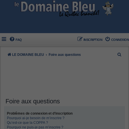
FAQ
INSCRIPTION
CONNEXION
R
LE DOMAINE BLEU
Foire aux questions
e
c
h
e
r
c
Foire aux questions
h
Problèmes de connexion et d’inscription
e
Pourquoi ai-je besoin de m’inscrire ?
r
Qu’est-ce que la COPPA ?
Pourquoi ne puis-je pas m’inscrire ?