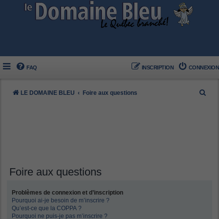
FAQ
INSCRIPTION
CONNEXION
R
LE DOMAINE BLEU
Foire aux questions
e
c
h
e
r
c
Foire aux questions
h
Problèmes de connexion et d’inscription
e
Pourquoi ai-je besoin de m’inscrire ?
r
Qu’est-ce que la COPPA ?
Pourquoi ne puis-je pas m’inscrire ?