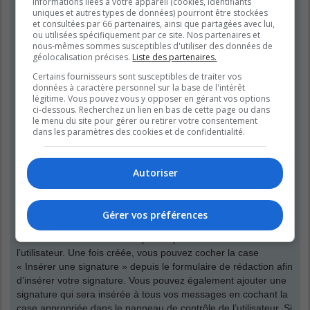
informations liées à votre appareil (cookies, identifiants
que vos propres messages. Vous pouvez modifier un de vos
uniques et autres types de données) pourront être stockées
messages en cliquant le bouton adéquat, parfois dans une
et consultées par 66 partenaires, ainsi que partagées avec lui,
limite de temps après que le message initial ait été publié. Si
ou utilisées spécifiquement par ce site. Nos partenaires et
quelqu’un a déjà répondu à votre message, un petit texte situé
nous-mêmes sommes susceptibles d'utiliser des données de
géolocalisation précises.
Liste des partenaires.
en dessous du message affichera le nombre de fois que vous
l’avez modifié, contenant la date et l’heure de la modification.
Certains fournisseurs sont susceptibles de traiter vos
Ce petit texte n’apparaîtra pas s’il s’agit d’une modification
données à caractère personnel sur la base de l'intérêt
légitime. Vous pouvez vous y opposer en gérant vos options
effectuée par un modérateur ou un administrateur, bien qu’ils
ci-dessous. Recherchez un lien en bas de cette page ou dans
puissent rédiger une raison discrète concernant leur
le menu du site pour gérer ou retirer votre consentement
modification. Veuillez noter que les utilisateurs normaux ne
dans les paramètres des cookies et de confidentialité.
peuvent pas supprimer leur propre message si une réponse a
été publiée.
Autoriser
Haut
Comment puis-je insérer une signature à mon message ?
Gérer vos préférences
Pour insérer une signature à un de vos messages, vous devez
tout d’abord en créer une depuis le panneau de contrôle de
l’utilisateur. Une fois créée, vous pouvez cocher la case
« Insérer une signature » depuis le formulaire de rédaction afin
d’insérer votre signature. Vous pouvez également ajouter une
signature qui sera insérée à tous vos messages en cochant la
case appropriée dans le panneau de contrôle de l’utilisateur. Si