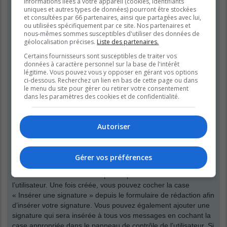
informations liées à votre appareil (cookies, identifiants
que vos propres messages. Vous pouvez modifier un de vos
uniques et autres types de données) pourront être stockées
messages en cliquant le bouton adéquat, parfois dans une
et consultées par 66 partenaires, ainsi que partagées avec lui,
limite de temps après que le message initial ait été publié. Si
ou utilisées spécifiquement par ce site. Nos partenaires et
quelqu’un a déjà répondu à votre message, un petit texte situé
nous-mêmes sommes susceptibles d'utiliser des données de
géolocalisation précises.
Liste des partenaires.
en dessous du message affichera le nombre de fois que vous
l’avez modifié, contenant la date et l’heure de la modification.
Certains fournisseurs sont susceptibles de traiter vos
Ce petit texte n’apparaîtra pas s’il s’agit d’une modification
données à caractère personnel sur la base de l'intérêt
légitime. Vous pouvez vous y opposer en gérant vos options
effectuée par un modérateur ou un administrateur, bien qu’ils
ci-dessous. Recherchez un lien en bas de cette page ou dans
puissent rédiger une raison discrète concernant leur
le menu du site pour gérer ou retirer votre consentement
modification. Veuillez noter que les utilisateurs normaux ne
dans les paramètres des cookies et de confidentialité.
peuvent pas supprimer leur propre message si une réponse a
été publiée.
Autoriser
Haut
Comment puis-je insérer une signature à mon message ?
Gérer vos préférences
Pour insérer une signature à un de vos messages, vous devez
tout d’abord en créer une depuis le panneau de contrôle de
l’utilisateur. Une fois créée, vous pouvez cocher la case
« Insérer une signature » depuis le formulaire de rédaction afin
d’insérer votre signature. Vous pouvez également ajouter une
signature qui sera insérée à tous vos messages en cochant la
case appropriée dans le panneau de contrôle de l’utilisateur. Si