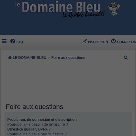
FAQ
INSCRIPTION
CONNEXION
R
LE DOMAINE BLEU
Foire aux questions
e
c
h
e
r
c
Foire aux questions
h
Problèmes de connexion et d’inscription
e
Pourquoi ai-je besoin de m’inscrire ?
r
Qu’est-ce que la COPPA ?
Pourquoi ne puis-je pas m’inscrire ?