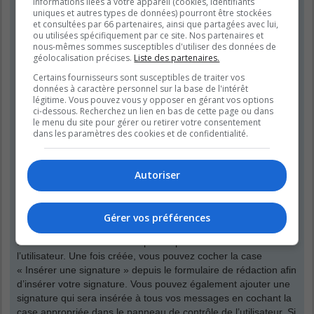
informations liées à votre appareil (cookies, identifiants
que vos propres messages. Vous pouvez modifier un de vos
uniques et autres types de données) pourront être stockées
messages en cliquant le bouton adéquat, parfois dans une
et consultées par 66 partenaires, ainsi que partagées avec lui,
limite de temps après que le message initial ait été publié. Si
ou utilisées spécifiquement par ce site. Nos partenaires et
quelqu’un a déjà répondu à votre message, un petit texte situé
nous-mêmes sommes susceptibles d'utiliser des données de
géolocalisation précises.
Liste des partenaires.
en dessous du message affichera le nombre de fois que vous
l’avez modifié, contenant la date et l’heure de la modification.
Certains fournisseurs sont susceptibles de traiter vos
Ce petit texte n’apparaîtra pas s’il s’agit d’une modification
données à caractère personnel sur la base de l'intérêt
légitime. Vous pouvez vous y opposer en gérant vos options
effectuée par un modérateur ou un administrateur, bien qu’ils
ci-dessous. Recherchez un lien en bas de cette page ou dans
puissent rédiger une raison discrète concernant leur
le menu du site pour gérer ou retirer votre consentement
modification. Veuillez noter que les utilisateurs normaux ne
dans les paramètres des cookies et de confidentialité.
peuvent pas supprimer leur propre message si une réponse a
été publiée.
Autoriser
Haut
Comment puis-je insérer une signature à mon message ?
Gérer vos préférences
Pour insérer une signature à un de vos messages, vous devez
tout d’abord en créer une depuis le panneau de contrôle de
l’utilisateur. Une fois créée, vous pouvez cocher la case
« Insérer une signature » depuis le formulaire de rédaction afin
d’insérer votre signature. Vous pouvez également ajouter une
signature qui sera insérée à tous vos messages en cochant la
case appropriée dans le panneau de contrôle de l’utilisateur. Si