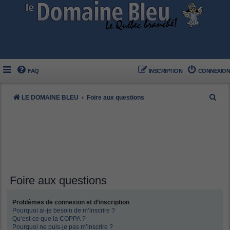
FAQ
INSCRIPTION
CONNEXION
R
LE DOMAINE BLEU
Foire aux questions
e
c
h
e
r
c
Foire aux questions
h
Problèmes de connexion et d’inscription
e
Pourquoi ai-je besoin de m’inscrire ?
r
Qu’est-ce que la COPPA ?
Pourquoi ne puis-je pas m’inscrire ?