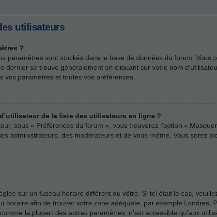
es utilisateurs
ètres ?
us vos paramètres sont stockés dans la base de données du forum. Vous 
rs ce dernier se trouve généralement en cliquant sur votre nom d’utilisa
s vos paramètres et toutes vos préférences.
ilisateur de la liste des utilisateurs en ligne ?
ateur, sous « Préférences du forum », vous trouverez l’option « Masquer 
e des administrateurs, des modérateurs et de vous-même. Vous serez a
 réglée sur un fuseau horaire différent du vôtre. Si tel était le cas, veu
useau horaire afin de trouver votre zone adéquate, par exemple Londres, P
comme la plupart des autres paramètres, n’est accessible qu’aux utilisate