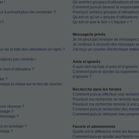
r !
Où sont les groupes d’utilisateurs et c
Comment puis-je devenir le responsable
eux à présent plus me connecter ?!
Pourquoi certains groupes d’utilisateur
Qu’est-ce qu’un « groupe d’utilisateurs 
t ?
Qu’est-ce que le lien « L’équipe » ?
Messagerie privée
Je ne peux pas envoyer de messages pr
Je continue à recevoir des messages pri
de la liste des utilisateurs en ligne ?
J’ai reçu un courrier électronique indés
toujours pas correcte !
Amis et ignorés
À quoi sert ma liste d’amis et d’ignorés 
n nom d’utilisateur ?
Comment puis-je ajouter ou supprimer de
d’ignorés ?
ier ?
que je clique sur le lien de courrier
Recherche dans les forums
Comment puis-je effectuer une recherc
Pourquoi ma recherche ne renvoie aucu
Pourquoi ma recherche renvoie à une 
 une réponse ?
Comment puis-je rechercher des memb
essage ?
Comment puis-je retrouver mes propres
n message ?
s à un sondage ?
Favoris et abonnements
ndage ?
Quelle est la différence entre les favor
Comment puis-je ajouter aux favoris ou