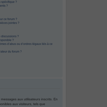
 spécifique ?
ents ?
sur ce forum ?
ièces jointes ?
e discussions ?
isponible ?
èmes d’abus ou d’ordres légaux liés à ce
rateur du forum ?
e messages aux utilisateurs inscrits. En
nibles aux visiteurs, tels que