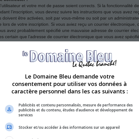
’utilisateur et votre mot de passe soient corrects. Si la fonctionnalité
dant l’inscription, vous devrez suivre les instructions que vous avez r
s doivent être activées, soit par vous-même ou soit par un administrate
e lors de votre inscription. Si vous aviez reçu un courrier électronique, 
ous avez probablement spécifié une mauvaise adresse de courrier élect
 êtes certain que l’adresse de courrier électronique que vous avez spécif
er ?
se. Assurez-vous avant tout que votre nom d’utilisateur et votre mot de p
Le Domaine Bleu demande votre
n de vous assurer de ne pas avoir été banni. Il est également possible q
consentement pour utiliser vos données à
t nécessaire de la corriger.
caractère personnel dans les cas suivants :
Publicités et contenu personnalisés, mesure de performance des
publicités et du contenu, études d’audience et développement de
 mais ne peux à présent plus me connecter ?!
services
it désactivé ou supprimé votre compte pour une quelconque raison. De 
afin de réduire la taille de leur base de données. Si tel était le cas, i
Stocker et/ou accéder à des informations sur un appareil
ons du forum.