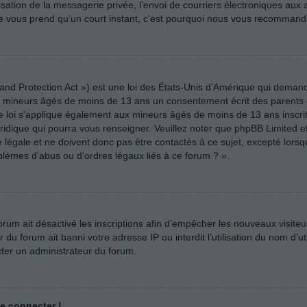
ilisation de la messagerie privée, l’envoi de courriers électroniques aux a
n ne vous prend qu’un court instant, c’est pourquoi nous vous recommando
nd Protection Act ») est une loi des États-Unis d’Amérique qui demande
es mineurs âgés de moins de 13 ans un consentement écrit des parents
e loi s’applique également aux mineurs âgés de moins de 13 ans inscri
uridique qui pourra vous renseigner. Veuillez noter que phpBB Limited e
légale et ne doivent donc pas être contactés à ce sujet, excepté lorsqu
blèmes d’abus ou d’ordres légaux liés à ce forum ? ».
forum ait désactivé les inscriptions afin d’empêcher les nouveaux visiteu
u forum ait banni votre adresse IP ou interdit l’utilisation du nom d’uti
cter un administrateur du forum.
me connecter !