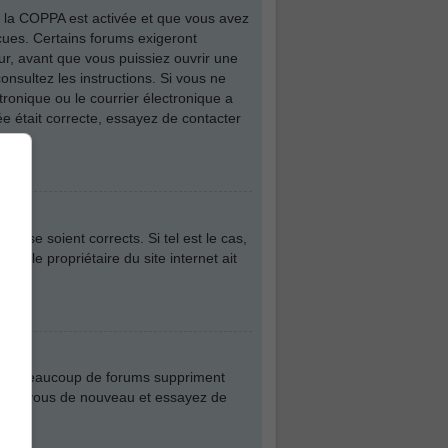
 de la COPPA est activée et que vous avez
eçues. Certains forums exigeront
ur, avant que vous puissiez ouvrir une
consultez les instructions. Si vous ne
ronique ou le courrier électronique a
iée était correcte, essayez de contacter
asse soient corrects. Si tel est le cas,
ue le propriétaire du site internet ait
plus, beaucoup de forums suppriment
nscrivez-vous de nouveau et essayez de