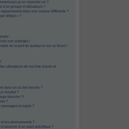
omment puis-je en rejoindre un ?
 d’un groupe d’utilisateurs ?
s apparaissent dans une couleur différente ?
par défaut » ?
ivés !
vés non sollicités !
irable de la part de quelqu’un sur ce forum !
?
s utilisateurs de ma liste d’amis et
he dans un ou des forums ?
n résultat ?
page blanche ?!
res ?
 messages et sujets ?
is et les abonnements ?
 m’abonner à un sujet spécifique ?