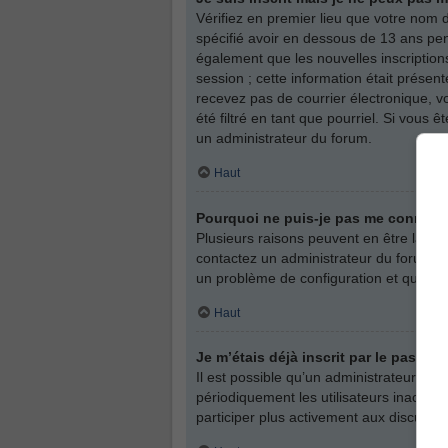
Vérifiez en premier lieu que votre nom d
spécifié avoir en dessous de 13 ans pen
également que les nouvelles inscription
session ; cette information était présent
recevez pas de courrier électronique, v
été filtré en tant que pourriel. Si vous
un administrateur du forum.
Haut
Pourquoi ne puis-je pas me connect
Plusieurs raisons peuvent en être la cau
contactez un administrateur du forum afi
un problème de configuration et qu’il soi
Haut
Je m’étais déjà inscrit par le passé
Il est possible qu’un administrateur a
périodiquement les utilisateurs inactifs 
participer plus activement aux discussi