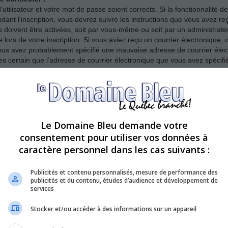
’utilisateur et votre mot de passe soient corrects. Si la fonctionnalité
dant l’inscription, vous devrez suivre les instructions que vous avez r
s doivent être activées, soit par vous-même ou soit par un administrate
e lors de votre inscription. Si vous aviez reçu un courrier électronique, 
ous avez probablement spécifié une mauvaise adresse de courrier élect
 êtes certain que l’adresse de courrier électronique que vous avez spécif
er ?
se. Assurez-vous avant tout que votre nom d’utilisateur et votre mot de p
Le Domaine Bleu demande votre
n de vous assurer de ne pas avoir été banni. Il est également possible q
consentement pour utiliser vos données à
t nécessaire de la corriger.
caractère personnel dans les cas suivants :
Publicités et contenu personnalisés, mesure de performance des
publicités et du contenu, études d’audience et développement de
 mais ne peux à présent plus me connecter ?!
services
it désactivé ou supprimé votre compte pour une quelconque raison. De 
afin de réduire la taille de leur base de données. Si tel était le cas, i
Stocker et/ou accéder à des informations sur un appareil
ons du forum.