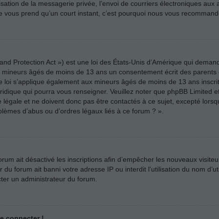
ilisation de la messagerie privée, l’envoi de courriers électroniques aux a
n ne vous prend qu’un court instant, c’est pourquoi nous vous recommando
nd Protection Act ») est une loi des États-Unis d’Amérique qui demande
es mineurs âgés de moins de 13 ans un consentement écrit des parents
e loi s’applique également aux mineurs âgés de moins de 13 ans inscri
uridique qui pourra vous renseigner. Veuillez noter que phpBB Limited e
légale et ne doivent donc pas être contactés à ce sujet, excepté lorsqu
blèmes d’abus ou d’ordres légaux liés à ce forum ? ».
forum ait désactivé les inscriptions afin d’empêcher les nouveaux visiteu
u forum ait banni votre adresse IP ou interdit l’utilisation du nom d’uti
cter un administrateur du forum.
me connecter !