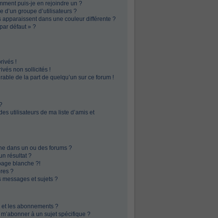
omment puis-je en rejoindre un ?
 d’un groupe d’utilisateurs ?
s apparaissent dans une couleur différente ?
par défaut » ?
ivés !
vés non sollicités !
irable de la part de quelqu’un sur ce forum !
?
s utilisateurs de ma liste d’amis et
he dans un ou des forums ?
n résultat ?
page blanche ?!
res ?
 messages et sujets ?
is et les abonnements ?
 m’abonner à un sujet spécifique ?