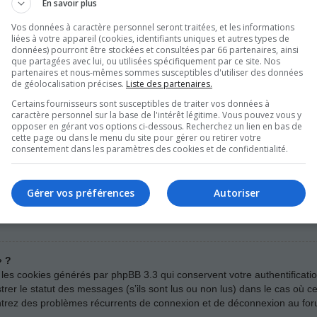
En savoir plus
Vos données à caractère personnel seront traitées, et les informations
liées à votre appareil (cookies, identifiants uniques et autres types de
asse ne puisse pas être récupéré, il peut facilement être réinitialisé. 
données) pourront être stockées et consultées par 66 partenaires, ainsi
que partagées avec lui, ou utilisées spécifiquement par ce site. Nos
on mot de passe ». Suivez les instructions et vous devriez être en mes
partenaires et nous-mêmes sommes susceptibles d'utiliser des données
de géolocalisation précises.
Liste des partenaires.
ialiser votre mot de passe, nous vous invitons à contacter un administ
Certains fournisseurs sont susceptibles de traiter vos données à
caractère personnel sur la base de l'intérêt légitime. Vous pouvez vous y
opposer en gérant vos options ci-dessous. Recherchez un lien en bas de
cette page ou dans le menu du site pour gérer ou retirer votre
atiquement ?
consentement dans les paramètres des cookies et de confidentialité.
venir de moi » lors de votre connexion au forum, vous ne resterez con
it utilisé par quelqu’un d’autre. Pour rester connecté, veuillez cocher 
as recommandé si vous accédez au forum depuis un ordinateur public, 
Gérer vos préférences
Autoriser
trouver cette case à cocher, il est probable qu’un administrateur du forum
» ?
 les cookies générés par phpBB 3.3 qui conservent votre authentificati
er le statut des messages (s’ils sont lus ou non lus) dans le cas où cet
ntrez des problèmes récurrents de connexion et de déconnexion au for