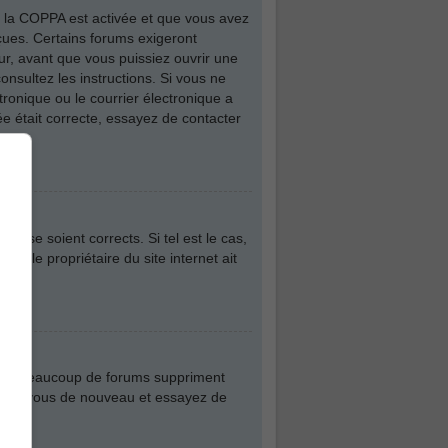
 de la COPPA est activée et que vous avez
eçues. Certains forums exigeront
ur, avant que vous puissiez ouvrir une
consultez les instructions. Si vous ne
ronique ou le courrier électronique a
iée était correcte, essayez de contacter
asse soient corrects. Si tel est le cas,
ue le propriétaire du site internet ait
plus, beaucoup de forums suppriment
nscrivez-vous de nouveau et essayez de