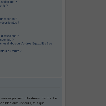
 spécifique ?
ents ?
sur ce forum ?
ièces jointes ?
e discussions ?
isponible ?
èmes d’abus ou d’ordres légaux liés à ce
rateur du forum ?
e messages aux utilisateurs inscrits. En
nibles aux visiteurs, tels que