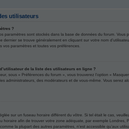
es utilisateurs
ètres ?
us vos paramètres sont stockés dans la base de données du forum. Vous 
rs ce dernier se trouve généralement en cliquant sur votre nom d’utilisa
s vos paramètres et toutes vos préférences.
ilisateur de la liste des utilisateurs en ligne ?
ateur, sous « Préférences du forum », vous trouverez l’option « Masquer 
e des administrateurs, des modérateurs et de vous-même. Vous serez a
 réglée sur un fuseau horaire différent du vôtre. Si tel était le cas, veu
useau horaire afin de trouver votre zone adéquate, par exemple Londres, P
comme la plupart des autres paramètres, n’est accessible qu’aux utilisate