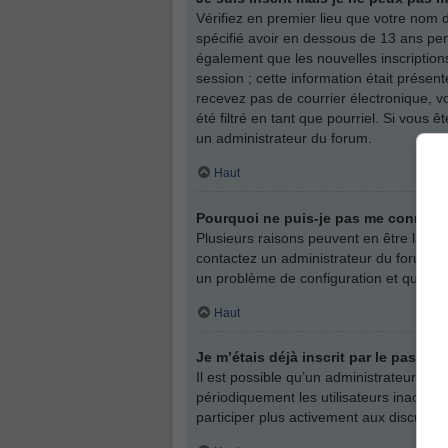
Vérifiez en premier lieu que votre nom d
spécifié avoir en dessous de 13 ans pen
également que les nouvelles inscription
session ; cette information était présent
recevez pas de courrier électronique, v
été filtré en tant que pourriel. Si vous
un administrateur du forum.
Haut
Pourquoi ne puis-je pas me connect
Plusieurs raisons peuvent en être la cau
contactez un administrateur du forum afi
un problème de configuration et qu’il soi
Haut
Je m’étais déjà inscrit par le passé
Il est possible qu’un administrateur a
périodiquement les utilisateurs inactifs 
participer plus activement aux discussi