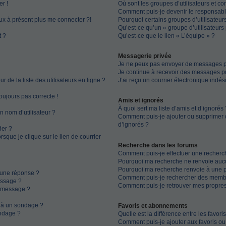
r !
Où sont les groupes d’utilisateurs et c
Comment puis-je devenir le responsable
eux à présent plus me connecter ?!
Pourquoi certains groupes d’utilisateur
Qu’est-ce qu’un « groupe d’utilisateurs 
t ?
Qu’est-ce que le lien « L’équipe » ?
Messagerie privée
Je ne peux pas envoyer de messages pr
Je continue à recevoir des messages pri
de la liste des utilisateurs en ligne ?
J’ai reçu un courrier électronique indés
toujours pas correcte !
Amis et ignorés
À quoi sert ma liste d’amis et d’ignorés 
n nom d’utilisateur ?
Comment puis-je ajouter ou supprimer de
d’ignorés ?
ier ?
que je clique sur le lien de courrier
Recherche dans les forums
Comment puis-je effectuer une recherc
Pourquoi ma recherche ne renvoie aucu
Pourquoi ma recherche renvoie à une 
 une réponse ?
Comment puis-je rechercher des memb
essage ?
Comment puis-je retrouver mes propres
n message ?
s à un sondage ?
Favoris et abonnements
ndage ?
Quelle est la différence entre les favor
Comment puis-je ajouter aux favoris ou