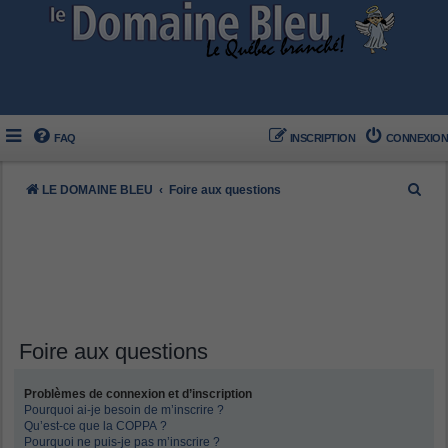
FAQ
INSCRIPTION
CONNEXION
R
LE DOMAINE BLEU
Foire aux questions
e
c
h
e
r
c
Foire aux questions
h
Problèmes de connexion et d’inscription
e
Pourquoi ai-je besoin de m’inscrire ?
r
Qu’est-ce que la COPPA ?
Pourquoi ne puis-je pas m’inscrire ?