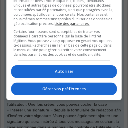
informations liées à votre appareil (cookies, identifiants
que vos propres messages. Vous pouvez modifier un de vos
uniques et autres types de données) pourront être stockées
messages en cliquant le bouton adéquat, parfois dans une
et consultées par 66 partenaires, ainsi que partagées avec lui,
limite de temps après que le message initial ait été publié. Si
ou utilisées spécifiquement par ce site. Nos partenaires et
quelqu’un a déjà répondu à votre message, un petit texte situé
nous-mêmes sommes susceptibles d'utiliser des données de
géolocalisation précises.
Liste des partenaires.
en dessous du message affichera le nombre de fois que vous
l’avez modifié, contenant la date et l’heure de la modification.
Certains fournisseurs sont susceptibles de traiter vos
Ce petit texte n’apparaîtra pas s’il s’agit d’une modification
données à caractère personnel sur la base de l'intérêt
légitime. Vous pouvez vous y opposer en gérant vos options
effectuée par un modérateur ou un administrateur, bien qu’ils
ci-dessous. Recherchez un lien en bas de cette page ou dans
puissent rédiger une raison discrète concernant leur
le menu du site pour gérer ou retirer votre consentement
modification. Veuillez noter que les utilisateurs normaux ne
dans les paramètres des cookies et de confidentialité.
peuvent pas supprimer leur propre message si une réponse a
été publiée.
Autoriser
Haut
Comment puis-je insérer une signature à mon message ?
Gérer vos préférences
Pour insérer une signature à un de vos messages, vous devez
tout d’abord en créer une depuis le panneau de contrôle de
l’utilisateur. Une fois créée, vous pouvez cocher la case
« Insérer une signature » depuis le formulaire de rédaction afin
d’insérer votre signature. Vous pouvez également ajouter une
signature qui sera insérée à tous vos messages en cochant la
case appropriée dans le panneau de contrôle de l’utilisateur. Si