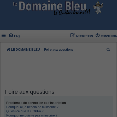
FAQ
INSCRIPTION
CONNEXION
R
LE DOMAINE BLEU
Foire aux questions
e
c
h
e
r
c
Foire aux questions
h
Problèmes de connexion et d’inscription
e
Pourquoi ai-je besoin de m’inscrire ?
r
Qu’est-ce que la COPPA ?
Pourquoi ne puis-je pas m’inscrire ?