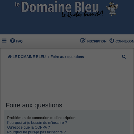
FAQ
INSCRIPTION
CONNEXION
R
LE DOMAINE BLEU
Foire aux questions
e
c
h
e
r
c
Foire aux questions
h
Problèmes de connexion et d’inscription
e
Pourquoi ai-je besoin de m’inscrire ?
r
Qu’est-ce que la COPPA ?
Pourquoi ne puis-je pas m’inscrire ?