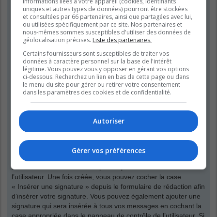
informations liées à votre appareil (cookies, identifiants
que vos propres messages. Vous pouvez modifier un de vos
uniques et autres types de données) pourront être stockées
messages en cliquant le bouton adéquat, parfois dans une
et consultées par 66 partenaires, ainsi que partagées avec lui,
limite de temps après que le message initial ait été publié. Si
ou utilisées spécifiquement par ce site. Nos partenaires et
quelqu’un a déjà répondu à votre message, un petit texte situé
nous-mêmes sommes susceptibles d'utiliser des données de
géolocalisation précises.
Liste des partenaires.
en dessous du message affichera le nombre de fois que vous
l’avez modifié, contenant la date et l’heure de la modification.
Certains fournisseurs sont susceptibles de traiter vos
Ce petit texte n’apparaîtra pas s’il s’agit d’une modification
données à caractère personnel sur la base de l'intérêt
légitime. Vous pouvez vous y opposer en gérant vos options
effectuée par un modérateur ou un administrateur, bien qu’ils
ci-dessous. Recherchez un lien en bas de cette page ou dans
puissent rédiger une raison discrète concernant leur
le menu du site pour gérer ou retirer votre consentement
modification. Veuillez noter que les utilisateurs normaux ne
dans les paramètres des cookies et de confidentialité.
peuvent pas supprimer leur propre message si une réponse a
été publiée.
Autoriser
Haut
Comment puis-je insérer une signature à mon message ?
Gérer vos préférences
Pour insérer une signature à un de vos messages, vous devez
tout d’abord en créer une depuis le panneau de contrôle de
l’utilisateur. Une fois créée, vous pouvez cocher la case
« Insérer une signature » depuis le formulaire de rédaction afin
d’insérer votre signature. Vous pouvez également ajouter une
signature qui sera insérée à tous vos messages en cochant la
case appropriée dans le panneau de contrôle de l’utilisateur. Si