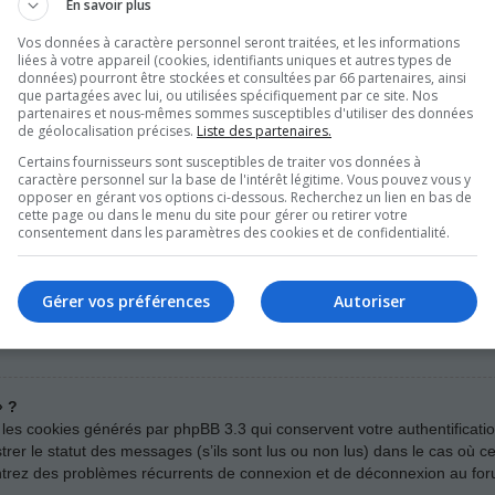
En savoir plus
Vos données à caractère personnel seront traitées, et les informations
liées à votre appareil (cookies, identifiants uniques et autres types de
asse ne puisse pas être récupéré, il peut facilement être réinitialisé. 
données) pourront être stockées et consultées par 66 partenaires, ainsi
que partagées avec lui, ou utilisées spécifiquement par ce site. Nos
on mot de passe ». Suivez les instructions et vous devriez être en mes
partenaires et nous-mêmes sommes susceptibles d'utiliser des données
de géolocalisation précises.
Liste des partenaires.
ialiser votre mot de passe, nous vous invitons à contacter un administ
Certains fournisseurs sont susceptibles de traiter vos données à
caractère personnel sur la base de l'intérêt légitime. Vous pouvez vous y
opposer en gérant vos options ci-dessous. Recherchez un lien en bas de
cette page ou dans le menu du site pour gérer ou retirer votre
atiquement ?
consentement dans les paramètres des cookies et de confidentialité.
venir de moi » lors de votre connexion au forum, vous ne resterez con
it utilisé par quelqu’un d’autre. Pour rester connecté, veuillez cocher 
as recommandé si vous accédez au forum depuis un ordinateur public, 
Gérer vos préférences
Autoriser
trouver cette case à cocher, il est probable qu’un administrateur du forum
» ?
 les cookies générés par phpBB 3.3 qui conservent votre authentificati
er le statut des messages (s’ils sont lus ou non lus) dans le cas où cet
ntrez des problèmes récurrents de connexion et de déconnexion au for