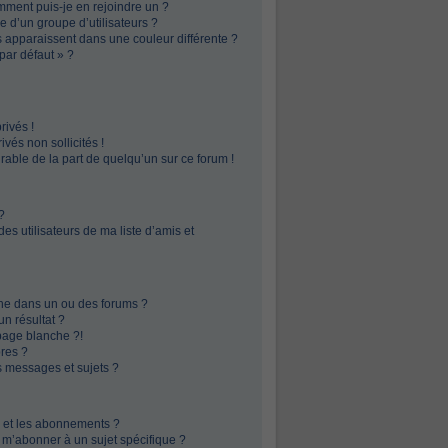
omment puis-je en rejoindre un ?
 d’un groupe d’utilisateurs ?
s apparaissent dans une couleur différente ?
par défaut » ?
ivés !
vés non sollicités !
irable de la part de quelqu’un sur ce forum !
?
s utilisateurs de ma liste d’amis et
he dans un ou des forums ?
n résultat ?
page blanche ?!
res ?
 messages et sujets ?
is et les abonnements ?
 m’abonner à un sujet spécifique ?