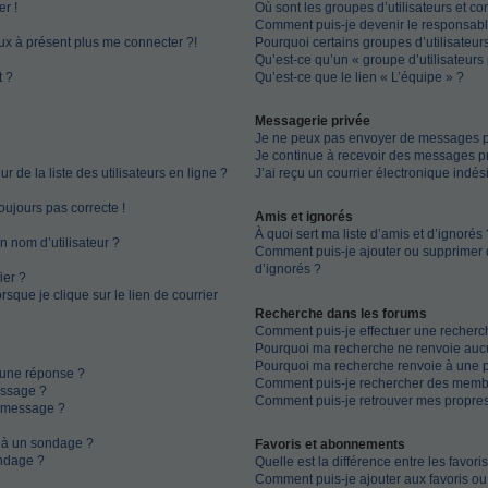
r !
Où sont les groupes d’utilisateurs et c
Comment puis-je devenir le responsable
eux à présent plus me connecter ?!
Pourquoi certains groupes d’utilisateur
Qu’est-ce qu’un « groupe d’utilisateurs 
t ?
Qu’est-ce que le lien « L’équipe » ?
Messagerie privée
Je ne peux pas envoyer de messages pr
Je continue à recevoir des messages pri
de la liste des utilisateurs en ligne ?
J’ai reçu un courrier électronique indés
toujours pas correcte !
Amis et ignorés
À quoi sert ma liste d’amis et d’ignorés 
n nom d’utilisateur ?
Comment puis-je ajouter ou supprimer de
d’ignorés ?
ier ?
que je clique sur le lien de courrier
Recherche dans les forums
Comment puis-je effectuer une recherc
Pourquoi ma recherche ne renvoie aucu
Pourquoi ma recherche renvoie à une 
 une réponse ?
Comment puis-je rechercher des memb
essage ?
Comment puis-je retrouver mes propres
n message ?
s à un sondage ?
Favoris et abonnements
ndage ?
Quelle est la différence entre les favor
Comment puis-je ajouter aux favoris ou