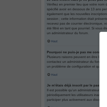
Vérifiez en premier lieu que votre nom d
spécifié avoir en dessous de 13 ans pen
également que les nouvelles inscription
session ; cette information était présent
recevez pas de courrier électronique, v
été filtré en tant que pourriel. Si vous
un administrateur du forum.
Haut
Pourquoi ne puis-je pas me connect
Plusieurs raisons peuvent en être la cau
contactez un administrateur du forum afi
un problème de configuration et qu’il soi
Haut
Je m’étais déjà inscrit par le passé
Il est possible qu’un administrateur a
périodiquement les utilisateurs inactifs 
participer plus activement aux discussi