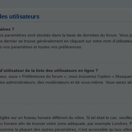
es utilisateurs
ètres ?
us vos paramètres sont stockés dans la base de données du forum. Vous 
rs ce dernier se trouve généralement en cliquant sur votre nom d’utilisa
s vos paramètres et toutes vos préférences.
ilisateur de la liste des utilisateurs en ligne ?
ateur, sous « Préférences du forum », vous trouverez l’option « Masquer 
e des administrateurs, des modérateurs et de vous-même. Vous serez a
 réglée sur un fuseau horaire différent du vôtre. Si tel était le cas, veu
useau horaire afin de trouver votre zone adéquate, par exemple Londres, P
comme la plupart des autres paramètres, n’est accessible qu’aux utilisate