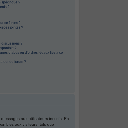
 spécifique ?
ents ?
sur ce forum ?
ièces jointes ?
e discussions ?
isponible ?
èmes d’abus ou d’ordres légaux liés à ce
rateur du forum ?
e messages aux utilisateurs inscrits. En
nibles aux visiteurs, tels que