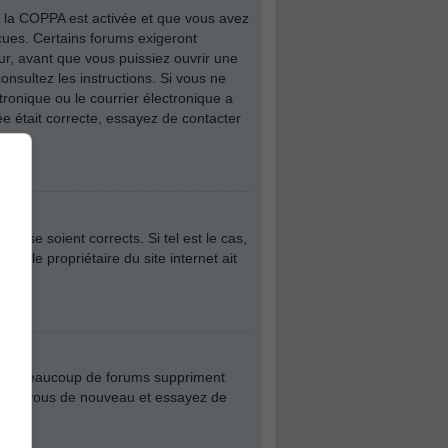
 de la COPPA est activée et que vous avez
eçues. Certains forums exigeront
ur, avant que vous puissiez ouvrir une
consultez les instructions. Si vous ne
ronique ou le courrier électronique a
iée était correcte, essayez de contacter
asse soient corrects. Si tel est le cas,
ue le propriétaire du site internet ait
plus, beaucoup de forums suppriment
nscrivez-vous de nouveau et essayez de