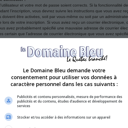
’utilisateur et votre mot de passe soient corrects. Si la fonctionnalité
dant l’inscription, vous devrez suivre les instructions que vous avez r
s doivent être activées, soit par vous-même ou soit par un administrate
e lors de votre inscription. Si vous aviez reçu un courrier électronique, 
ous avez probablement spécifié une mauvaise adresse de courrier élect
 êtes certain que l’adresse de courrier électronique que vous avez spécif
er ?
se. Assurez-vous avant tout que votre nom d’utilisateur et votre mot de p
Le Domaine Bleu demande votre
n de vous assurer de ne pas avoir été banni. Il est également possible q
consentement pour utiliser vos données à
t nécessaire de la corriger.
caractère personnel dans les cas suivants :
Publicités et contenu personnalisés, mesure de performance des
publicités et du contenu, études d’audience et développement de
 mais ne peux à présent plus me connecter ?!
services
it désactivé ou supprimé votre compte pour une quelconque raison. De 
afin de réduire la taille de leur base de données. Si tel était le cas, i
Stocker et/ou accéder à des informations sur un appareil
ons du forum.