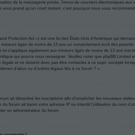
ilisation de la messagerie privée, l’envoi de courriers électroniques aux a
n ne vous prend qu’un court instant, c’est pourquoi nous vous recommando
nd Protection Act ») est une loi des États-Unis d’Amérique qui demande
es mineurs âgés de moins de 13 ans un consentement écrit des parents
e loi s’applique également aux mineurs âgés de moins de 13 ans inscri
uridique qui pourra vous renseigner. Veuillez noter que phpBB Limited e
légale et ne doivent donc pas être contactés à ce sujet, excepté lorsqu
blèmes d’abus ou d’ordres légaux liés à ce forum ? ».
forum ait désactivé les inscriptions afin d’empêcher les nouveaux visiteu
u forum ait banni votre adresse IP ou interdit l’utilisation du nom d’uti
cter un administrateur du forum.
me connecter !