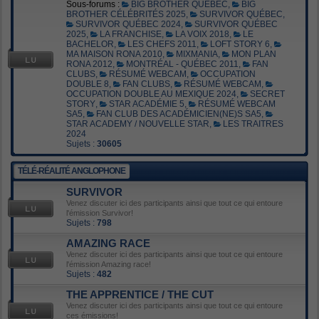
Sous-forums :
BIG BROTHER QUÉBEC
,
BIG
BROTHER CÉLÉBRITÉS 2025
,
SURVIVOR QUÉBEC
,
SURVIVOR QUÉBEC 2024
,
SURVIVOR QUÉBEC
2025
,
LA FRANCHISE
,
LA VOIX 2018
,
LE
BACHELOR
,
LES CHEFS 2011
,
LOFT STORY 6
,
MA MAISON RONA 2010
,
MIXMANIA
,
MON PLAN
RONA 2012
,
MONTRÉAL - QUÉBEC 2011
,
FAN
CLUBS
,
RÉSUMÉ WEBCAM
,
OCCUPATION
DOUBLE 8
,
FAN CLUBS
,
RÉSUMÉ WEBCAM
,
OCCUPATION DOUBLE AU MEXIQUE 2024
,
SECRET
STORY
,
STAR ACADÉMIE 5
,
RÉSUMÉ WEBCAM
SA5
,
FAN CLUB DES ACADÉMICIEN(NE)S SA5
,
STAR ACADEMY / NOUVELLE STAR
,
LES TRAITRES
2024
Sujets :
30605
TÉLÉ-RÉALITÉ ANGLOPHONE
SURVIVOR
Venez discuter ici des participants ainsi que tout ce qui entoure
l'émission Survivor!
Sujets :
798
AMAZING RACE
Venez discuter ici des participants ainsi que tout ce qui entoure
l'émission Amazing race!
Sujets :
482
THE APPRENTICE / THE CUT
Venez discuter ici des participants ainsi que tout ce qui entoure
ces émissions!