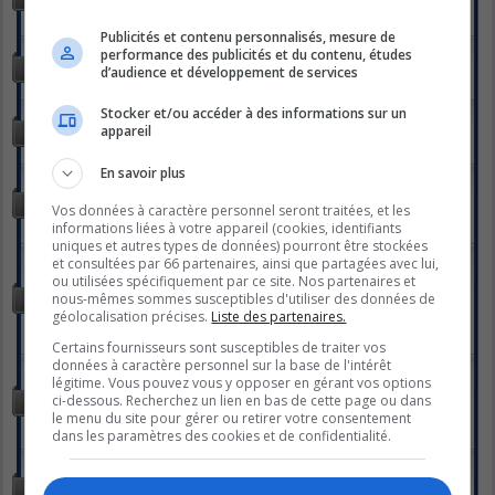
parlions de nous!
Sujets :
27522
Publicités et contenu personnalisés, mesure de
STYLE DE VIE
performance des publicités et du contenu, études
Tout pour vos recettes!
d’audience et développement de services
Sujets :
680
Stocker et/ou accéder à des informations sur un
LA PARENT-THÈSE
appareil
Pour l'amour des enfants... petits ou grands !
Sujets :
2126
En savoir plus
LA HALTE-SANTÉ
La santé dans la joie! Trucs, conseils, exercices, etc... tout pour
Vos données à caractère personnel seront traitées, et les
être en bonne santé!
informations liées à votre appareil (cookies, identifiants
Sujets :
2549
uniques et autres types de données) pourront être stockées
LE STUDIO DE PHOTOS
et consultées par 66 partenaires, ainsi que partagées avec lui,
Vous êtes à un "clic" de partager votre vision du monde à
ou utilisées spécifiquement par ce site. Nos partenaires et
travers votre lentille... photographes passionnés, passionnés de
nous-mêmes sommes susceptibles d'utiliser des données de
photographie c'est par ici!
géolocalisation précises.
Liste des partenaires.
Sous-forums :
PHOTOS DU JOUR
,
LES RALLYES
Sujets :
362
Certains fournisseurs sont susceptibles de traiter vos
données à caractère personnel sur la base de l'intérêt
LA VOÛTE
légitime. Vous pouvez vous y opposer en gérant vos options
Pour échanger à propos de tout ce qui à trait au monde
ci-dessous. Recherchez un lien en bas de cette page ou dans
fascinant des sciences occultes, du paranormal et de
le menu du site pour gérer ou retirer votre consentement
l'ésotérisme, on vous donne rendez-vous ici!
Sujets :
1091
dans les paramètres des cookies et de confidentialité.
LE GLOBE-TROTTER
Ah ! les voyages, les vacances... Venez discuter et partager vos