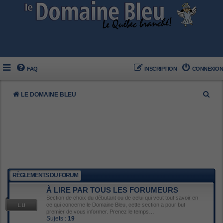
FAQ
INSCRIPTION
CONNEXION
R
LE DOMAINE BLEU
e
c
h
e
r
c
RÈGLEMENTS DU FORUM
h
À LIRE PAR TOUS LES FORUMEURS
e
Section de choix du débutant ou de celui qui veut tout savoir en
ce qui concerne le Domaine Bleu, cette section a pour but
r
premier de vous informer. Prenez le temps…
Sujets :
19