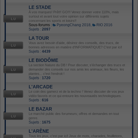
LE STADE
À vos marques! Prêt!! GO!!! Venez donner votre 110%, mais
surtout et avant tout votre opinion sur différents sujets
concernant les sports et loisirs!!
Sous-forums :
PyeongChang 2018
,
RIO 2016
Sujets :
2097
LA TOUR
Vous avez besoin d'aide, désirez des conseils, des trucs, de
bonnes adresses en matière d'INFORMATIQUE? C'est par ici!
Sujets :
4439
LE BIODÔME
La section Nature du DB ! Pour discuter, s'échanger des trucs et
demander des conseils sur nos amis les animaux, les fleurs, les
plantes... c'est l'endroit !
Sujets :
1720
L'ARCADE
Le coin des gamerz et de la techno ! Venez discuter de vos jeux
vidéo favoris et ce qui entoure les nouveautés technologiques.
Sujets :
616
LE BAZAR
Le marché public des forumeurs; offres et demandes en tout
genre.
Sujets :
1675
L'ARÈNE
Tous les jeux, c'est par ici! Jeux de mots, charades, feuilletons,