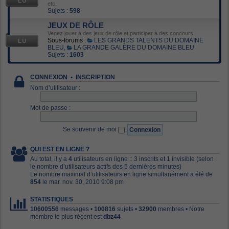
etc.
Sujets :
598
JEUX DE RÔLE
Venez jouer à des jeux de rôle et participer à des concours
Sous-forums :
LES GRANDS TALENTS DU DOMAINE
BLEU
,
LA GRANDE GALÈRE DU DOMAINE BLEU
Sujets :
1603
CONNEXION
•
INSCRIPTION
Nom d’utilisateur :
Mot de passe :
Se souvenir de moi
QUI EST EN LIGNE ?
Au total, il y a
4
utilisateurs en ligne :: 3 inscrits et 1 invisible (selon
le nombre d’utilisateurs actifs des 5 dernières minutes)
Le nombre maximal d’utilisateurs en ligne simultanément a été de
854
le mar. nov. 30, 2010 9:08 pm
STATISTIQUES
10600556
messages •
100816
sujets •
32900
membres • Notre
membre le plus récent est
dbz44