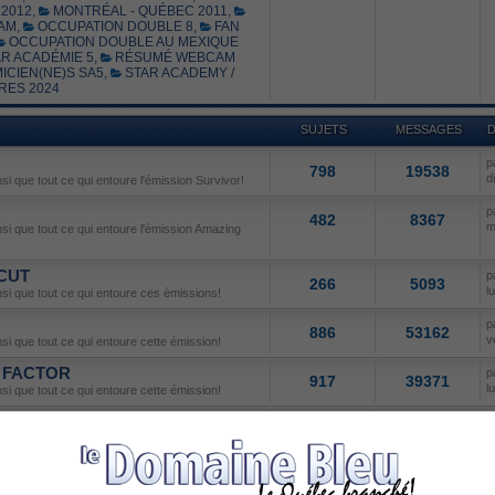
2012
,
MONTRÉAL - QUÉBEC 2011
,
AM
,
OCCUPATION DOUBLE 8
,
FAN
OCCUPATION DOUBLE AU MEXIQUE
R ACADÉMIE 5
,
RÉSUMÉ WEBCAM
ICIEN(NE)S SA5
,
STAR ACADEMY /
RES 2024
SUJETS
MESSAGES
D
p
798
19538
d
nsi que tout ce qui entoure l'émission Survivor!
p
482
8367
m
insi que tout ce qui entoure l'émission Amazing
 CUT
p
266
5093
l
insi que tout ce qui entoure ces émissions!
p
886
53162
v
nsi que tout ce qui entoure cette émission!
X FACTOR
p
917
39371
l
nsi que tout ce qui entoure cette émission!
p
817
28078
m
l'émission Canadian Idol!
N DANCE
p
237
10286
l
nsi que tout ce qui entoure cette émission!