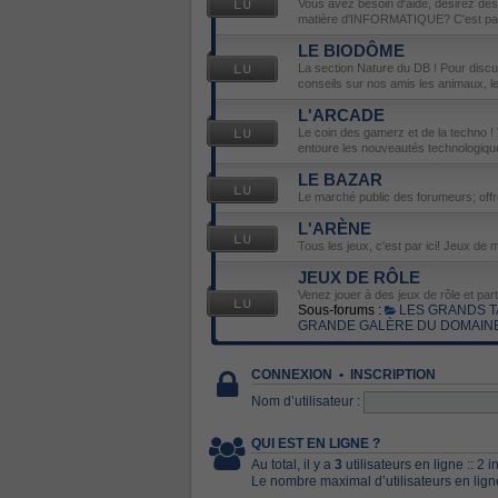
Vous avez besoin d'aide, désirez de
matière d'INFORMATIQUE? C'est par 
LE BIODÔME
La section Nature du DB ! Pour disc
conseils sur nos amis les animaux, les 
L'ARCADE
Le coin des gamerz et de la techno ! 
entoure les nouveautés technologiqu
LE BAZAR
Le marché public des forumeurs; off
L'ARÈNE
Tous les jeux, c'est par ici! Jeux de m
JEUX DE RÔLE
Venez jouer à des jeux de rôle et par
Sous-forums :
LES GRANDS T
GRANDE GALÈRE DU DOMAIN
CONNEXION
•
INSCRIPTION
Nom d’utilisateur :
QUI EST EN LIGNE ?
Au total, il y a
3
utilisateurs en ligne :: 2 
Le nombre maximal d’utilisateurs en lig