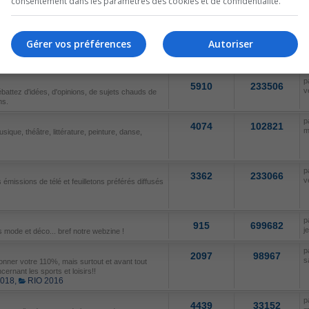
consentement dans les paramètres des cookies et de confidentialité.
p
286
65293
d
ables.
Gérer vos préférences
Autoriser
SUJETS
MESSAGES
D
p
5910
233506
v
ébattez d'idées, d'opinions, de sujets chauds de
ns.
p
4074
102821
m
sique, théâtre, littérature, peinture, danse,
p
3362
233066
v
émissions de télé et feuilletons préférés diffusés
p
915
699682
j
 mode et déco... bref notre webzine !
p
2097
98967
s
nner votre 110%, mais surtout et avant tout
cernant les sports et loisirs!!
2018
,
RIO 2016
p
4439
33152