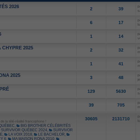
ÉS 2026
p
2
39
s
p
6
17
l
6
p
1
14
v
 CHYPRE 2025
p
2
32
m
p
1
41
m
ONA 2025
p
3
48
j
 PRÉ
p
129
5630
s
p
39
705
m
p
30605
2131710
l
e la télé-réalité francophone !
 QUÉBEC
,
BIG BROTHER CÉLÉBRITÉS
SURVIVOR QUÉBEC 2024
,
SURVIVOR
SE
,
LA VOIX 2018
,
LE BACHELOR
,
Y 6
,
MA MAISON RONA 2010
,