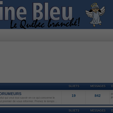
SUJETS
MESSAGES
D
 FORUMEURS
p
19
842
j
lui qui veut tout savoir en ce qui concerne le
but premier de vous informer. Prenez le temps…
SUJETS
MESSAGES
D