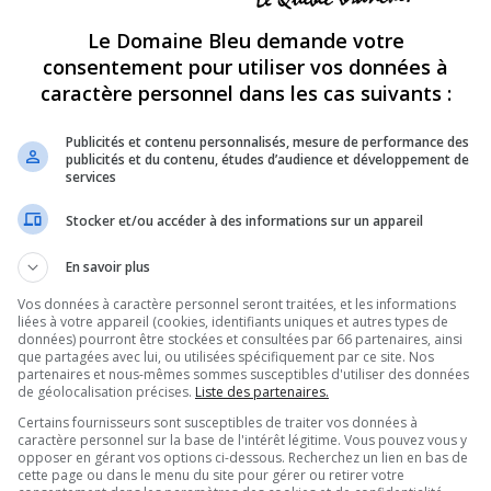
p
692
15827
Le Domaine Bleu demande votre
m
sion de télé-réalité anglophone!
consentement pour utiliser vos données à
SUJETS
MESSAGES
D
caractère personnel dans les cas suivants :
p
27522
1943936
s
res, ...; et si nous nous parlions de nous!
Publicités et contenu personnalisés, mesure de performance des
publicités et du contenu, études d’audience et développement de
p
680
58917
services
m
p
2126
348362
Stocker et/ou accéder à des informations sur un appareil
l
grands !
p
En savoir plus
2549
98534
j
, exercices, etc... tout pour être en bonne santé!
Vos données à caractère personnel seront traitées, et les informations
p
362
61446
liées à votre appareil (cookies, identifiants uniques et autres types de
v
e vision du monde à travers votre lentille...
données) pourront être stockées et consultées par 66 partenaires, ainsi
de photographie c'est par ici!
que partagées avec lui, ou utilisées spécifiquement par ce site. Nos
OUR
,
LES RALLYES
partenaires et nous-mêmes sommes susceptibles d'utiliser des données
p
de géolocalisation précises.
Liste des partenaires.
1091
21441
v
i à trait au monde fascinant des sciences
érisme, on vous donne rendez-vous ici!
Certains fournisseurs sont susceptibles de traiter vos données à
caractère personnel sur la base de l'intérêt légitime. Vous pouvez vous y
p
opposer en gérant vos options ci-dessous. Recherchez un lien en bas de
863
17104
s
nez discuter et partager vos photos, vos
cette page ou dans le menu du site pour gérer ou retirer votre