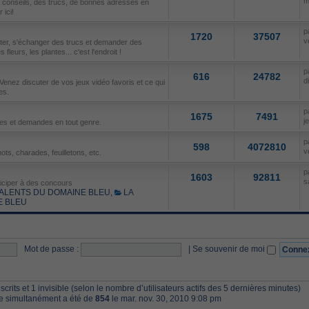
m
s conseils, des trucs, de bonnes adresses en
ici!
p
1720
37507
v
uter, s'échanger des trucs et demander des
fleurs, les plantes... c'est l'endroit !
p
616
24782
d
Venez discuter de vos jeux vidéo favoris et ce qui
es.
p
1675
7491
j
res et demandes en tout genre.
p
598
4072810
v
ots, charades, feuilletons, etc.
p
1603
92811
s
ticiper à des concours
ALENTS DU DOMAINE BLEU
,
LA
E BLEU
Mot de passe :
|
Se souvenir de moi
inscrits et 1 invisible (selon le nombre d’utilisateurs actifs des 5 dernières minutes)
ne simultanément a été de
854
le mar. nov. 30, 2010 9:08 pm