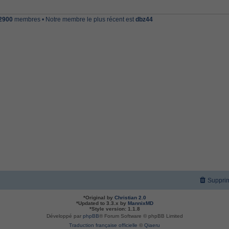
2900
membres • Notre membre le plus récent est
dbz44
Supprim
*
Original by
Christian 2.0
*
Updated to 3.3.x by
MannixMD
*
Style version: 1.1.8
Développé par
phpBB
® Forum Software © phpBB Limited
Traduction française officielle
©
Qiaeru