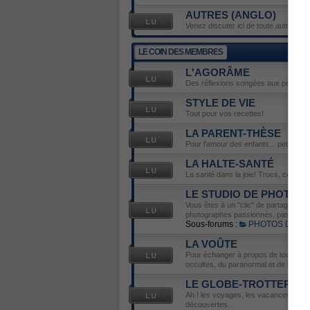
AUTRES (ANGLO)
Venez discuter ici de toute autre émis
LE COIN DES MEMBRES
L'AGORÂME
Des réflexions songées aux petits déli
STYLE DE VIE
Tout pour vos recettes!
LA PARENT-THÈSE
Pour l'amour des enfants... petits ou 
LA HALTE-SANTÉ
La santé dans la joie! Trucs, conseils
LE STUDIO DE PHOTOS
Vous êtes à un "clic" de partager votr
photographes passionnés, passionnés 
Sous-forums :
PHOTOS DU J
LA VOÛTE
Pour échanger à propos de tout ce qu
occultes, du paranormal et de l'ésot
LE GLOBE-TROTTER
Ah ! les voyages, les vacances... Ve
découvertes.