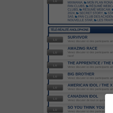
MIXMANIA
,
MON PLAN RONA 
FAN CLUBS
,
RÉSUMÉ WEBC
CLUBS
,
RÉSUMÉ WEBCAM
,
2024
,
SECRET STORY
,
STA
SA5
,
FAN CLUB DES ACADÉM
NOUVELLE STAR
,
LES TRAIT
TÉLÉ-RÉALITÉ ANGLOPHONE
SURVIVOR
Venez discuter ici des participants ai
AMAZING RACE
Venez discuter ici des participants a
race!
THE APPRENTICE / THE
Venez discuter ici des participants a
BIG BROTHER
Venez discuter ici des participants ai
AMERICAN IDOL / THE 
Venez discuter ici des participants ai
CANADIAN IDOL
Venez discuter de tout ce qui touche 
SO YOU THINK YOU CA
Venez discuter ici des participants ai