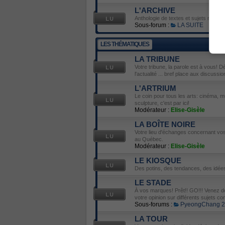
L'ARCHIVE
Anthologie de textes et sujets mémor
Sous-forum :
LA SUITE
LES THÉMATIQUES
LA TRIBUNE
Votre tribune, la parole est à vous! D
l'actualité ... bref place aux discussio
L'ARTRIUM
Le coin pour tous les arts: cinéma, mu
sculpture, c'est par ici!
Modérateur :
Elise-Gisèle
LA BOÎTE NOIRE
Votre lieu d'échanges concernant vos 
au Québec.
Modérateur :
Elise-Gisèle
LE KIOSQUE
Des potins, des tendances, des idées
LE STADE
À vos marques! Prêt!! GO!!! Venez do
votre opinion sur différents sujets con
Sous-forums :
PyeongChang 
LA TOUR