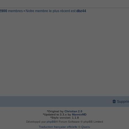
2900
membres • Notre membre le plus récent est
dbz44
Supprim
*
Original by
Christian 2.0
*
Updated to 3.3.x by
MannixMD
*
Style version: 1.1.8
Développé par
phpBB
® Forum Software © phpBB Limited
Traduction française officielle
©
Qiaeru