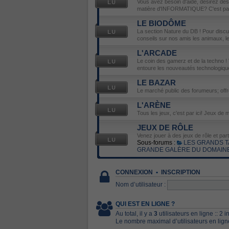
Vous avez besoin d'aide, désirez de
matière d'INFORMATIQUE? C'est par 
LE BIODÔME
La section Nature du DB ! Pour disc
conseils sur nos amis les animaux, les 
L'ARCADE
Le coin des gamerz et de la techno ! 
entoure les nouveautés technologiqu
LE BAZAR
Le marché public des forumeurs; off
L'ARÈNE
Tous les jeux, c'est par ici! Jeux de m
JEUX DE RÔLE
Venez jouer à des jeux de rôle et par
Sous-forums :
LES GRANDS T
GRANDE GALÈRE DU DOMAIN
CONNEXION
•
INSCRIPTION
Nom d’utilisateur :
QUI EST EN LIGNE ?
Au total, il y a
3
utilisateurs en ligne :: 2 
Le nombre maximal d’utilisateurs en lig