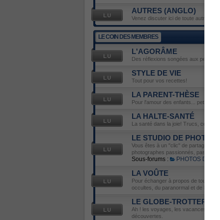
AUTRES (ANGLO)
Venez discuter ici de toute autre émis
LE COIN DES MEMBRES
L'AGORÂME
Des réflexions songées aux petits déli
STYLE DE VIE
Tout pour vos recettes!
LA PARENT-THÈSE
Pour l'amour des enfants... petits ou 
LA HALTE-SANTÉ
La santé dans la joie! Trucs, conseils
LE STUDIO DE PHOTOS
Vous êtes à un "clic" de partager votr
photographes passionnés, passionnés 
Sous-forums :
PHOTOS DU J
LA VOÛTE
Pour échanger à propos de tout ce qu
occultes, du paranormal et de l'ésot
LE GLOBE-TROTTER
Ah ! les voyages, les vacances... Ve
découvertes.