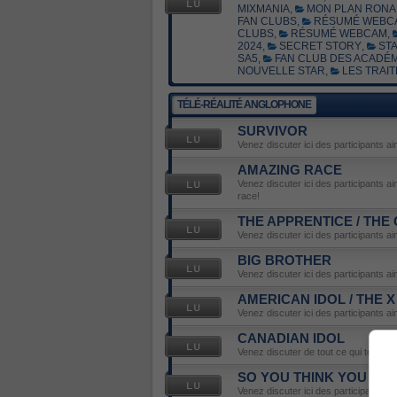
MIXMANIA
,
MON PLAN RONA 
FAN CLUBS
,
RÉSUMÉ WEBC
CLUBS
,
RÉSUMÉ WEBCAM
,
2024
,
SECRET STORY
,
STA
SA5
,
FAN CLUB DES ACADÉM
NOUVELLE STAR
,
LES TRAIT
TÉLÉ-RÉALITÉ ANGLOPHONE
SURVIVOR
Venez discuter ici des participants ai
AMAZING RACE
Venez discuter ici des participants a
race!
THE APPRENTICE / THE
Venez discuter ici des participants a
BIG BROTHER
Venez discuter ici des participants ai
AMERICAN IDOL / THE 
Venez discuter ici des participants ai
CANADIAN IDOL
Venez discuter de tout ce qui touche 
SO YOU THINK YOU CA
Venez discuter ici des participants ai