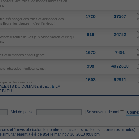
m
s conseils, des trucs, de bonnes adresses en
ici!
p
1720
37507
v
uter, s'échanger des trucs et demander des
fleurs, les plantes... c'est l'endroit !
p
616
24782
d
Venez discuter de vos jeux vidéo favoris et ce qui
es.
p
1675
7491
j
res et demandes en tout genre.
p
598
4072810
v
ots, charades, feuilletons, etc.
p
1603
92811
s
ticiper à des concours
ALENTS DU DOMAINE BLEU
,
LA
E BLEU
Mot de passe :
|
Se souvenir de moi
inscrits et 1 invisible (selon le nombre d’utilisateurs actifs des 5 dernières minutes)
ne simultanément a été de
854
le mar. nov. 30, 2010 9:08 pm