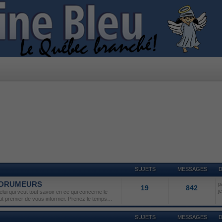
SUJETS
MESSAGES
D
 FORUMEURS
p
19
842
j
lui qui veut tout savoir en ce qui concerne le
but premier de vous informer. Prenez le temps…
SUJETS
MESSAGES
D