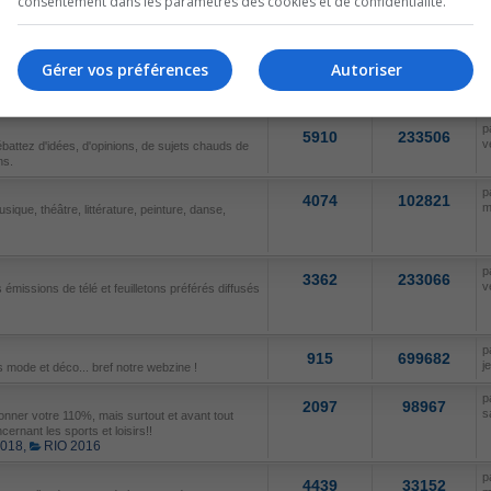
consentement dans les paramètres des cookies et de confidentialité.
p
286
65293
d
ables.
Gérer vos préférences
Autoriser
SUJETS
MESSAGES
D
p
5910
233506
v
ébattez d'idées, d'opinions, de sujets chauds de
ns.
p
4074
102821
m
sique, théâtre, littérature, peinture, danse,
p
3362
233066
v
émissions de télé et feuilletons préférés diffusés
p
915
699682
j
 mode et déco... bref notre webzine !
p
2097
98967
s
nner votre 110%, mais surtout et avant tout
cernant les sports et loisirs!!
2018
,
RIO 2016
p
4439
33152