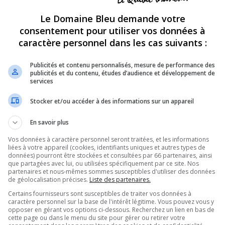
p
692
15827
Le Domaine Bleu demande votre
m
sion de télé-réalité anglophone!
consentement pour utiliser vos données à
SUJETS
MESSAGES
D
caractère personnel dans les cas suivants :
p
27522
1943936
s
res, ...; et si nous nous parlions de nous!
Publicités et contenu personnalisés, mesure de performance des
publicités et du contenu, études d’audience et développement de
p
680
58917
services
m
p
2126
348362
Stocker et/ou accéder à des informations sur un appareil
l
grands !
p
En savoir plus
2549
98534
j
, exercices, etc... tout pour être en bonne santé!
Vos données à caractère personnel seront traitées, et les informations
p
362
61446
liées à votre appareil (cookies, identifiants uniques et autres types de
v
e vision du monde à travers votre lentille...
données) pourront être stockées et consultées par 66 partenaires, ainsi
de photographie c'est par ici!
que partagées avec lui, ou utilisées spécifiquement par ce site. Nos
OUR
,
LES RALLYES
partenaires et nous-mêmes sommes susceptibles d'utiliser des données
p
de géolocalisation précises.
Liste des partenaires.
1091
21441
v
i à trait au monde fascinant des sciences
érisme, on vous donne rendez-vous ici!
Certains fournisseurs sont susceptibles de traiter vos données à
caractère personnel sur la base de l'intérêt légitime. Vous pouvez vous y
p
opposer en gérant vos options ci-dessous. Recherchez un lien en bas de
863
17104
s
nez discuter et partager vos photos, vos
cette page ou dans le menu du site pour gérer ou retirer votre