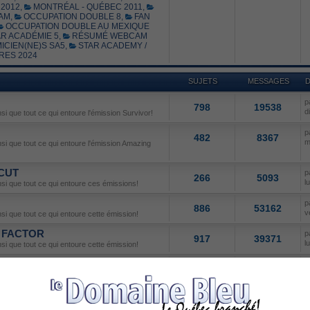
2012
,
MONTRÉAL - QUÉBEC 2011
,
AM
,
OCCUPATION DOUBLE 8
,
FAN
OCCUPATION DOUBLE AU MEXIQUE
R ACADÉMIE 5
,
RÉSUMÉ WEBCAM
ICIEN(NE)S SA5
,
STAR ACADEMY /
RES 2024
SUJETS
MESSAGES
D
p
798
19538
d
nsi que tout ce qui entoure l'émission Survivor!
p
482
8367
m
insi que tout ce qui entoure l'émission Amazing
 CUT
p
266
5093
l
insi que tout ce qui entoure ces émissions!
p
886
53162
v
nsi que tout ce qui entoure cette émission!
X FACTOR
p
917
39371
l
nsi que tout ce qui entoure cette émission!
p
817
28078
m
l'émission Canadian Idol!
N DANCE
p
237
10286
l
nsi que tout ce qui entoure cette émission!