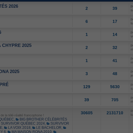
ÉS 2026
p
2
39
s
p
6
17
l
6
p
1
14
v
 CHYPRE 2025
p
2
32
m
p
1
41
m
ONA 2025
p
3
48
j
 PRÉ
p
129
5630
s
p
39
705
m
p
30605
2131710
l
e la télé-réalité francophone !
 QUÉBEC
,
BIG BROTHER CÉLÉBRITÉS
SURVIVOR QUÉBEC 2024
,
SURVIVOR
SE
,
LA VOIX 2018
,
LE BACHELOR
,
Y 6
,
MA MAISON RONA 2010
,