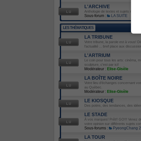
L'ARCHIVE
Anthologie de textes et sujets mémor
Sous-forum :
LA SUITE
LES THÉMATIQUES
LA TRIBUNE
Votre tribune, la parole est à vous! D
l'actualité ... bref place aux discussio
L'ARTRIUM
Le coin pour tous les arts: cinéma, mu
sculpture, c'est par ici!
Modérateur :
Elise-Gisèle
LA BOÎTE NOIRE
Votre lieu d'échanges concernant vos 
au Québec.
Modérateur :
Elise-Gisèle
LE KIOSQUE
Des potins, des tendances, des idées
LE STADE
À vos marques! Prêt!! GO!!! Venez do
votre opinion sur différents sujets con
Sous-forums :
PyeongChang 
LA TOUR