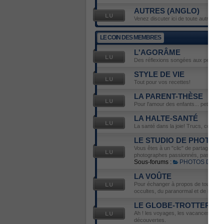
AUTRES (ANGLO)
Venez discuter ici de toute autre émis
LE COIN DES MEMBRES
L'AGORÂME
Des réflexions songées aux petits déli
STYLE DE VIE
Tout pour vos recettes!
LA PARENT-THÈSE
Pour l'amour des enfants... petits ou 
LA HALTE-SANTÉ
La santé dans la joie! Trucs, conseils
LE STUDIO DE PHOTOS
Vous êtes à un "clic" de partager votr
photographes passionnés, passionnés 
Sous-forums :
PHOTOS DU J
LA VOÛTE
Pour échanger à propos de tout ce qu
occultes, du paranormal et de l'ésot
LE GLOBE-TROTTER
Ah ! les voyages, les vacances... Ve
découvertes.