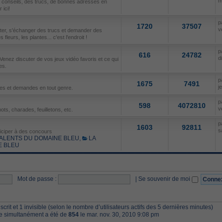
m
s conseils, des trucs, de bonnes adresses en
ici!
p
1720
37507
v
uter, s'échanger des trucs et demander des
fleurs, les plantes... c'est l'endroit !
p
616
24782
d
Venez discuter de vos jeux vidéo favoris et ce qui
es.
p
1675
7491
j
res et demandes en tout genre.
p
598
4072810
v
ots, charades, feuilletons, etc.
p
1603
92811
s
ticiper à des concours
ALENTS DU DOMAINE BLEU
,
LA
E BLEU
Mot de passe :
|
Se souvenir de moi
inscrit et 1 invisible (selon le nombre d’utilisateurs actifs des 5 dernières minutes)
ne simultanément a été de
854
le mar. nov. 30, 2010 9:08 pm