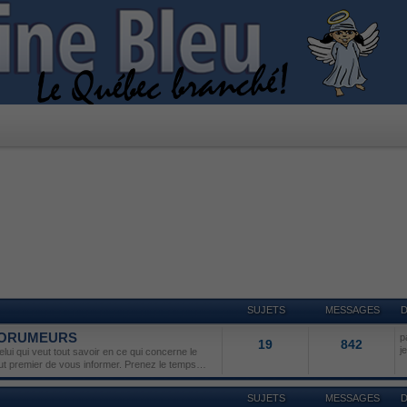
SUJETS
MESSAGES
D
 FORUMEURS
p
19
842
j
lui qui veut tout savoir en ce qui concerne le
but premier de vous informer. Prenez le temps…
SUJETS
MESSAGES
D