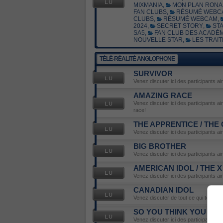
MIXMANIA
,
MON PLAN RONA 
FAN CLUBS
,
RÉSUMÉ WEBC
CLUBS
,
RÉSUMÉ WEBCAM
,
2024
,
SECRET STORY
,
STA
SA5
,
FAN CLUB DES ACADÉM
NOUVELLE STAR
,
LES TRAIT
TÉLÉ-RÉALITÉ ANGLOPHONE
SURVIVOR
Venez discuter ici des participants ai
AMAZING RACE
Venez discuter ici des participants a
race!
THE APPRENTICE / THE
Venez discuter ici des participants a
BIG BROTHER
Venez discuter ici des participants ai
AMERICAN IDOL / THE 
Venez discuter ici des participants ai
CANADIAN IDOL
Venez discuter de tout ce qui touche 
SO YOU THINK YOU CA
Venez discuter ici des participants ai