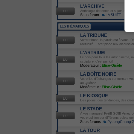
L'ARCHIVE
Anthologie de textes et sujets mémor
Sous-forum :
LA SUITE
LES THÉMATIQUES
LA TRIBUNE
Votre tribune, la parole est à vous! D
l'actualité ... bref place aux discussio
L'ARTRIUM
Le coin pour tous les arts: cinéma, mu
sculpture, c'est par ici!
Modérateur :
Elise-Gisèle
LA BOÎTE NOIRE
Votre lieu d'échanges concernant vos 
au Québec.
Modérateur :
Elise-Gisèle
LE KIOSQUE
Des potins, des tendances, des idées
LE STADE
À vos marques! Prêt!! GO!!! Venez do
votre opinion sur différents sujets con
Sous-forums :
PyeongChang 
LA TOUR