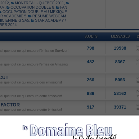
2012
,
MONTRÉAL - QUÉBEC 2011
,
AM
,
OCCUPATION DOUBLE 8
,
FAN
OCCUPATION DOUBLE AU MEXIQUE
R ACADÉMIE 5
,
RÉSUMÉ WEBCAM
ICIEN(NE)S SA5
,
STAR ACADEMY /
RES 2024
SUJETS
MESSAGES
D
p
798
19538
d
nsi que tout ce qui entoure l'émission Survivor!
p
482
8367
m
insi que tout ce qui entoure l'émission Amazing
 CUT
p
266
5093
l
insi que tout ce qui entoure ces émissions!
p
886
53162
v
nsi que tout ce qui entoure cette émission!
X FACTOR
p
917
39371
l
nsi que tout ce qui entoure cette émission!
p
817
28078
m
l'émission Canadian Idol!
N DANCE
p
237
10286
l
nsi que tout ce qui entoure cette émission!