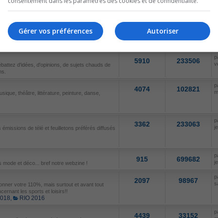
consentement dans les paramètres des cookies et de confidentialité.
p
286
65293
d
ables.
Gérer vos préférences
Autoriser
SUJETS
MESSAGES
D
p
5910
233506
v
ébattez d'idées, d'opinions, de sujets chauds de
ns.
p
4074
102821
m
sique, théâtre, littérature, peinture, danse,
p
3362
233063
j
émissions de télé et feuilletons préférés diffusés
p
915
699682
j
 mode et déco... bref notre webzine !
p
2097
98967
s
nner votre 110%, mais surtout et avant tout
cernant les sports et loisirs!!
2018
,
RIO 2016
p
4439
33152