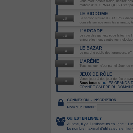
Vous avez besoin d'aide, désirez de
matière d'INFORMATIQUE? C'est par 
LE BIODÔME
La section Nature du DB ! Pour disc
conseils sur nos amis les animaux, les 
L'ARCADE
Le coin des gamerz et de la techno ! 
entoure les nouveautés technologiqu
LE BAZAR
Le marché public des forumeurs; off
L'ARÈNE
Tous les jeux, c'est par ici! Jeux de m
JEUX DE RÔLE
Venez jouer à des jeux de rôle et par
Sous-forums :
LES GRANDS T
GRANDE GALÈRE DU DOMAIN
CONNEXION
•
INSCRIPTION
Nom d’utilisateur :
QUI EST EN LIGNE ?
Au total, il y a
2
utilisateurs en ligne :: 1 
Le nombre maximal d’utilisateurs en lig