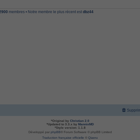
2900
membres • Notre membre le plus récent est
dbz44
Supprim
*
Original by
Christian 2.0
*
Updated to 3.3.x by
MannixMD
*
Style version: 1.1.8
Développé par
phpBB
® Forum Software © phpBB Limited
Traduction française officielle
©
Qiaeru