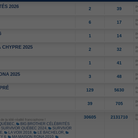
ÉS 2026
p
2
39
s
p
6
17
l
6
p
1
14
v
 CHYPRE 2025
p
2
32
m
p
1
41
m
ONA 2025
p
3
48
j
 PRÉ
p
129
5630
s
p
39
705
m
p
30605
2131710
l
e la télé-réalité francophone !
 QUÉBEC
,
BIG BROTHER CÉLÉBRITÉS
SURVIVOR QUÉBEC 2024
,
SURVIVOR
SE
,
LA VOIX 2018
,
LE BACHELOR
,
Y 6
,
MA MAISON RONA 2010
,