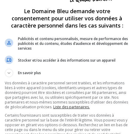
p
692
15827
Le Domaine Bleu demande votre
m
sion de télé-réalité anglophone!
consentement pour utiliser vos données à
SUJETS
MESSAGES
D
caractère personnel dans les cas suivants :
p
27522
1943936
s
res, ...; et si nous nous parlions de nous!
Publicités et contenu personnalisés, mesure de performance des
publicités et du contenu, études d’audience et développement de
p
680
58917
services
m
p
2126
348362
Stocker et/ou accéder à des informations sur un appareil
l
grands !
p
En savoir plus
2549
98534
j
, exercices, etc... tout pour être en bonne santé!
Vos données à caractère personnel seront traitées, et les informations
p
362
61446
liées à votre appareil (cookies, identifiants uniques et autres types de
v
e vision du monde à travers votre lentille...
données) pourront être stockées et consultées par 66 partenaires, ainsi
de photographie c'est par ici!
que partagées avec lui, ou utilisées spécifiquement par ce site. Nos
OUR
,
LES RALLYES
partenaires et nous-mêmes sommes susceptibles d'utiliser des données
p
de géolocalisation précises.
Liste des partenaires.
1091
21441
v
i à trait au monde fascinant des sciences
érisme, on vous donne rendez-vous ici!
Certains fournisseurs sont susceptibles de traiter vos données à
caractère personnel sur la base de l'intérêt légitime. Vous pouvez vous y
p
opposer en gérant vos options ci-dessous. Recherchez un lien en bas de
863
17104
s
nez discuter et partager vos photos, vos
cette page ou dans le menu du site pour gérer ou retirer votre