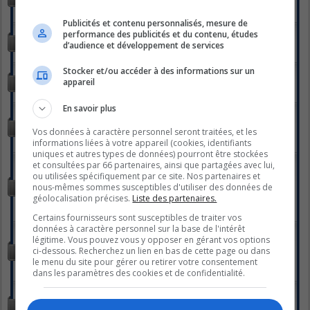
parlions de nous!
Sujets :
27522
Publicités et contenu personnalisés, mesure de
STYLE DE VIE
performance des publicités et du contenu, études
Tout pour vos recettes!
d’audience et développement de services
Sujets :
680
Stocker et/ou accéder à des informations sur un
LA PARENT-THÈSE
appareil
Pour l'amour des enfants... petits ou grands !
Sujets :
2126
En savoir plus
LA HALTE-SANTÉ
La santé dans la joie! Trucs, conseils, exercices, etc... tout pour
Vos données à caractère personnel seront traitées, et les
être en bonne santé!
informations liées à votre appareil (cookies, identifiants
Sujets :
2549
uniques et autres types de données) pourront être stockées
LE STUDIO DE PHOTOS
et consultées par 66 partenaires, ainsi que partagées avec lui,
Vous êtes à un "clic" de partager votre vision du monde à
ou utilisées spécifiquement par ce site. Nos partenaires et
travers votre lentille... photographes passionnés, passionnés de
nous-mêmes sommes susceptibles d'utiliser des données de
photographie c'est par ici!
géolocalisation précises.
Liste des partenaires.
Sous-forums :
PHOTOS DU JOUR
,
LES RALLYES
Sujets :
362
Certains fournisseurs sont susceptibles de traiter vos
données à caractère personnel sur la base de l'intérêt
LA VOÛTE
légitime. Vous pouvez vous y opposer en gérant vos options
Pour échanger à propos de tout ce qui à trait au monde
ci-dessous. Recherchez un lien en bas de cette page ou dans
fascinant des sciences occultes, du paranormal et de
le menu du site pour gérer ou retirer votre consentement
l'ésotérisme, on vous donne rendez-vous ici!
Sujets :
1091
dans les paramètres des cookies et de confidentialité.
LE GLOBE-TROTTER
Ah ! les voyages, les vacances... Venez discuter et partager vos