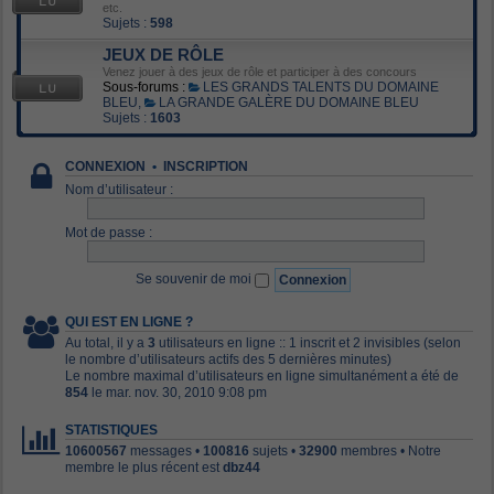
etc.
Sujets :
598
JEUX DE RÔLE
Venez jouer à des jeux de rôle et participer à des concours
Sous-forums :
LES GRANDS TALENTS DU DOMAINE
BLEU
,
LA GRANDE GALÈRE DU DOMAINE BLEU
Sujets :
1603
CONNEXION
•
INSCRIPTION
Nom d’utilisateur :
Mot de passe :
Se souvenir de moi
QUI EST EN LIGNE ?
Au total, il y a
3
utilisateurs en ligne :: 1 inscrit et 2 invisibles (selon
le nombre d’utilisateurs actifs des 5 dernières minutes)
Le nombre maximal d’utilisateurs en ligne simultanément a été de
854
le mar. nov. 30, 2010 9:08 pm
STATISTIQUES
10600567
messages •
100816
sujets •
32900
membres • Notre
membre le plus récent est
dbz44