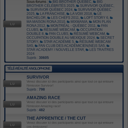
Sous-forums :
BIG BROTHER QUÉBEC
,
BIG
BROTHER CÉLÉBRITÉS 2025
,
SURVIVOR QUÉBEC
,
SURVIVOR QUÉBEC 2024
,
SURVIVOR QUÉBEC
2025
,
LA FRANCHISE
,
LA VOIX 2018
,
LE
BACHELOR
,
LES CHEFS 2011
,
LOFT STORY 6
,
MA MAISON RONA 2010
,
MIXMANIA
,
MON PLAN
RONA 2012
,
MONTRÉAL - QUÉBEC 2011
,
FAN
CLUBS
,
RÉSUMÉ WEBCAM
,
OCCUPATION
DOUBLE 8
,
FAN CLUBS
,
RÉSUMÉ WEBCAM
,
OCCUPATION DOUBLE AU MEXIQUE 2024
,
SECRET
STORY
,
STAR ACADÉMIE 5
,
RÉSUMÉ WEBCAM
SA5
,
FAN CLUB DES ACADÉMICIEN(NE)S SA5
,
STAR ACADEMY / NOUVELLE STAR
,
LES TRAITRES
2024
Sujets :
30605
TÉLÉ-RÉALITÉ ANGLOPHONE
SURVIVOR
Venez discuter ici des participants ainsi que tout ce qui entoure
l'émission Survivor!
Sujets :
798
AMAZING RACE
Venez discuter ici des participants ainsi que tout ce qui entoure
l'émission Amazing race!
Sujets :
482
THE APPRENTICE / THE CUT
Venez discuter ici des participants ainsi que tout ce qui entoure
ces émissions!