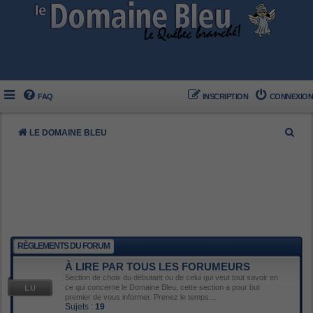
FAQ
INSCRIPTION
CONNEXION
R
LE DOMAINE BLEU
e
c
h
e
r
c
RÈGLEMENTS DU FORUM
h
À LIRE PAR TOUS LES FORUMEURS
e
Section de choix du débutant ou de celui qui veut tout savoir en
ce qui concerne le Domaine Bleu, cette section a pour but
r
premier de vous informer. Prenez le temps…
Sujets :
19