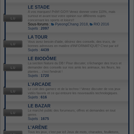
LE STADE
À vos marques! Prêt!! GO!!! Venez donner votre 110%, mais
surtout et avant tout votre opinion sur différents sujets
concernant les sports et loisirs!!
Sous-forums :
PyeongChang 2018
,
RIO 2016
Sujets :
2097
LA TOUR
Vous avez besoin d'aide, désirez des conseils, des trucs, de
bonnes adresses en matière d'INFORMATIQUE? C'est par ici!
Sujets :
4439
LE BIODÔME
La section Nature du DB ! Pour discuter, s'échanger des trucs et
demander des conseils sur nos amis les animaux, les fleurs, les
plantes... c'est l'endroit !
Sujets :
1720
L'ARCADE
Le coin des gamerz et de la techno ! Venez discuter de vos jeux
vidéo favoris et ce qui entoure les nouveautés technologiques.
Sujets :
616
LE BAZAR
Le marché public des forumeurs; offres et demandes en tout
genre.
Sujets :
1675
L'ARÈNE
Tous les jeux, c'est par ici! Jeux de mots, charades, feuilletons,