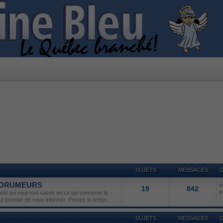
SUJETS
MESSAGES
D
 FORUMEURS
p
19
842
j
lui qui veut tout savoir en ce qui concerne le
but premier de vous informer. Prenez le temps…
SUJETS
MESSAGES
D