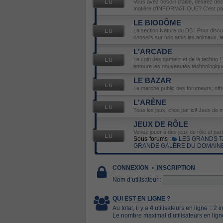
Vous avez besoin d'aide, désirez de
matière d'INFORMATIQUE? C'est par 
LE BIODÔME
La section Nature du DB ! Pour disc
conseils sur nos amis les animaux, les 
L'ARCADE
Le coin des gamerz et de la techno ! 
entoure les nouveautés technologiqu
LE BAZAR
Le marché public des forumeurs; off
L'ARÈNE
Tous les jeux, c'est par ici! Jeux de m
JEUX DE RÔLE
Venez jouer à des jeux de rôle et par
Sous-forums :
LES GRANDS T
GRANDE GALÈRE DU DOMAIN
CONNEXION
•
INSCRIPTION
Nom d’utilisateur :
QUI EST EN LIGNE ?
Au total, il y a
4
utilisateurs en ligne :: 2 
Le nombre maximal d’utilisateurs en lig