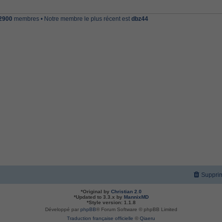
2900
membres • Notre membre le plus récent est
dbz44
Supprim
*
Original by
Christian 2.0
*
Updated to 3.3.x by
MannixMD
*
Style version: 1.1.8
Développé par
phpBB
® Forum Software © phpBB Limited
Traduction française officielle
©
Qiaeru