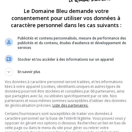
p
692
15827
Le Domaine Bleu demande votre
m
sion de télé-réalité anglophone!
consentement pour utiliser vos données à
SUJETS
MESSAGES
D
caractère personnel dans les cas suivants :
p
27522
1943936
s
res, ...; et si nous nous parlions de nous!
Publicités et contenu personnalisés, mesure de performance des
publicités et du contenu, études d’audience et développement de
p
680
58917
services
m
p
2126
348362
Stocker et/ou accéder à des informations sur un appareil
l
grands !
p
En savoir plus
2549
98534
j
, exercices, etc... tout pour être en bonne santé!
Vos données à caractère personnel seront traitées, et les informations
p
362
61446
liées à votre appareil (cookies, identifiants uniques et autres types de
v
e vision du monde à travers votre lentille...
données) pourront être stockées et consultées par 66 partenaires, ainsi
de photographie c'est par ici!
que partagées avec lui, ou utilisées spécifiquement par ce site. Nos
OUR
,
LES RALLYES
partenaires et nous-mêmes sommes susceptibles d'utiliser des données
p
de géolocalisation précises.
Liste des partenaires.
1091
21441
v
i à trait au monde fascinant des sciences
érisme, on vous donne rendez-vous ici!
Certains fournisseurs sont susceptibles de traiter vos données à
caractère personnel sur la base de l'intérêt légitime. Vous pouvez vous y
p
opposer en gérant vos options ci-dessous. Recherchez un lien en bas de
863
17104
s
nez discuter et partager vos photos, vos
cette page ou dans le menu du site pour gérer ou retirer votre