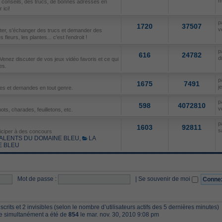
m
s conseils, des trucs, de bonnes adresses en
ici!
p
1720
37507
v
uter, s'échanger des trucs et demander des
fleurs, les plantes... c'est l'endroit !
p
616
24782
d
Venez discuter de vos jeux vidéo favoris et ce qui
es.
p
1675
7491
j
res et demandes en tout genre.
p
598
4072810
v
ots, charades, feuilletons, etc.
p
1603
92811
s
ticiper à des concours
ALENTS DU DOMAINE BLEU
,
LA
E BLEU
Mot de passe :
|
Se souvenir de moi
inscrits et 2 invisibles (selon le nombre d’utilisateurs actifs des 5 dernières minutes)
ne simultanément a été de
854
le mar. nov. 30, 2010 9:08 pm