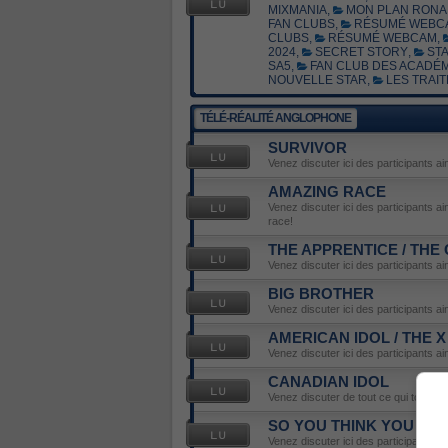
MIXMANIA
,
MON PLAN RONA 
FAN CLUBS
,
RÉSUMÉ WEBC
CLUBS
,
RÉSUMÉ WEBCAM
,
2024
,
SECRET STORY
,
STA
SA5
,
FAN CLUB DES ACADÉM
NOUVELLE STAR
,
LES TRAIT
TÉLÉ-RÉALITÉ ANGLOPHONE
SURVIVOR
Venez discuter ici des participants ai
AMAZING RACE
Venez discuter ici des participants a
race!
THE APPRENTICE / THE
Venez discuter ici des participants a
BIG BROTHER
Venez discuter ici des participants ai
AMERICAN IDOL / THE 
Venez discuter ici des participants ai
CANADIAN IDOL
Venez discuter de tout ce qui touche 
SO YOU THINK YOU CA
Venez discuter ici des participants ai