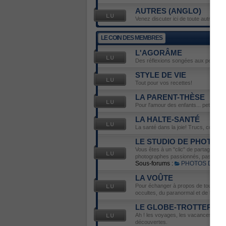
AUTRES (ANGLO)
Venez discuter ici de toute autre émis
LE COIN DES MEMBRES
L'AGORÂME
Des réflexions songées aux petits déli
STYLE DE VIE
Tout pour vos recettes!
LA PARENT-THÈSE
Pour l'amour des enfants... petits ou 
LA HALTE-SANTÉ
La santé dans la joie! Trucs, conseils
LE STUDIO DE PHOTOS
Vous êtes à un "clic" de partager votr
photographes passionnés, passionnés 
Sous-forums :
PHOTOS DU J
LA VOÛTE
Pour échanger à propos de tout ce qu
occultes, du paranormal et de l'ésot
LE GLOBE-TROTTER
Ah ! les voyages, les vacances... Ve
découvertes.