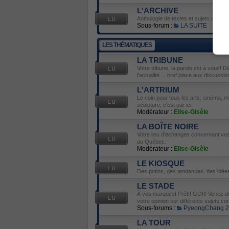
L'ARCHIVE
Anthologie de textes et sujets mémor
Sous-forum :
LA SUITE
LES THÉMATIQUES
LA TRIBUNE
Votre tribune, la parole est à vous! D
l'actualité ... bref place aux discussio
L'ARTRIUM
Le coin pour tous les arts: cinéma, mu
sculpture, c'est par ici!
Modérateur :
Elise-Gisèle
LA BOÎTE NOIRE
Votre lieu d'échanges concernant vos 
au Québec.
Modérateur :
Elise-Gisèle
LE KIOSQUE
Des potins, des tendances, des idées
LE STADE
À vos marques! Prêt!! GO!!! Venez do
votre opinion sur différents sujets con
Sous-forums :
PyeongChang 
LA TOUR