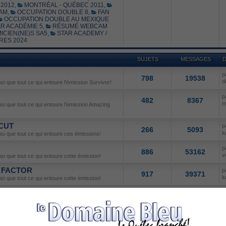
2012
,
MONTRÉAL - QUÉBEC 2011
,
AM
,
OCCUPATION DOUBLE 8
,
FAN
OCCUPATION DOUBLE AU MEXIQUE
R ACADÉMIE 5
,
RÉSUMÉ WEBCAM
ICIEN(NE)S SA5
,
STAR ACADEMY /
RES 2024
SUJETS
MESSAGES
D
p
798
19538
d
nsi que tout ce qui entoure l'émission Survivor!
p
482
8367
m
insi que tout ce qui entoure l'émission Amazing
 CUT
p
266
5093
l
insi que tout ce qui entoure ces émissions!
p
886
53162
v
nsi que tout ce qui entoure cette émission!
X FACTOR
p
917
39371
l
nsi que tout ce qui entoure cette émission!
p
817
28078
m
l'émission Canadian Idol!
N DANCE
p
237
10286
l
nsi que tout ce qui entoure cette émission!