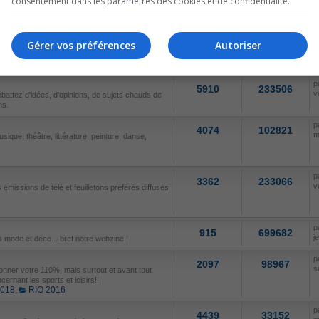
consentement dans les paramètres des cookies et de confidentialité.
p
286
65293
d
ables.
Gérer vos préférences
Autoriser
SUJETS
MESSAGES
D
p
5910
233506
v
ébattez d'idées, d'opinions, de sujets chauds de
ns.
p
4074
102821
m
sique, théâtre, littérature, peinture, danse,
p
3362
233066
v
émissions de télé et feuilletons préférés diffusés
p
915
699682
j
 mode et déco... bref notre webzine !
p
2097
98967
s
nner votre 110%, mais surtout et avant tout
cernant les sports et loisirs!!
2018
,
RIO 2016
p
4439
33152