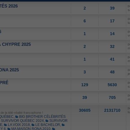
ÉS 2026
p
2
39
s
p
6
17
l
6
p
1
14
v
 CHYPRE 2025
p
2
32
m
p
1
41
m
ONA 2025
p
3
48
j
 PRÉ
p
129
5630
s
p
39
705
m
p
30605
2131710
l
e la télé-réalité francophone !
 QUÉBEC
,
BIG BROTHER CÉLÉBRITÉS
SURVIVOR QUÉBEC 2024
,
SURVIVOR
SE
,
LA VOIX 2018
,
LE BACHELOR
,
Y 6
,
MA MAISON RONA 2010
,