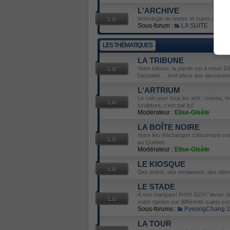
L'ARCHIVE
Anthologie de textes et sujets mémor
Sous-forum :
LA SUITE
LES THÉMATIQUES
LA TRIBUNE
Votre tribune, la parole est à vous! D
l'actualité ... bref place aux discussio
L'ARTRIUM
Le coin pour tous les arts: cinéma, mu
sculpture, c'est par ici!
Modérateur :
Elise-Gisèle
LA BOÎTE NOIRE
Votre lieu d'échanges concernant vos 
au Québec.
Modérateur :
Elise-Gisèle
LE KIOSQUE
Des potins, des tendances, des idées
LE STADE
À vos marques! Prêt!! GO!!! Venez do
votre opinion sur différents sujets con
Sous-forums :
PyeongChang 
LA TOUR