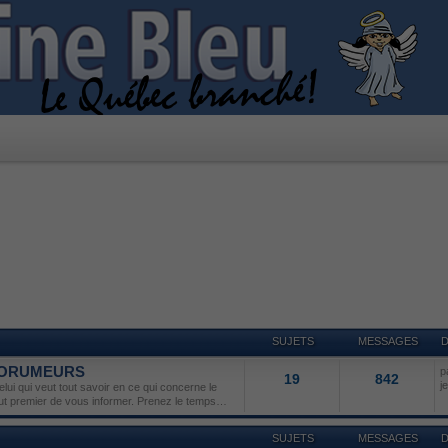
SUJETS
MESSAGES
D
 FORUMEURS
p
19
842
j
lui qui veut tout savoir en ce qui concerne le
but premier de vous informer. Prenez le temps…
SUJETS
MESSAGES
D