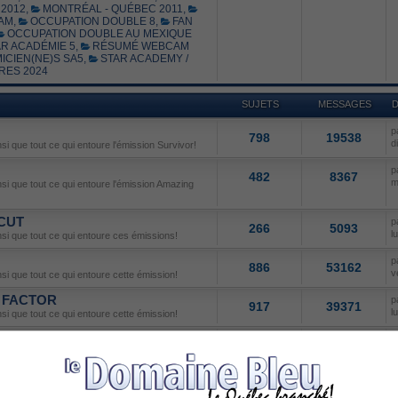
2012
,
MONTRÉAL - QUÉBEC 2011
,
AM
,
OCCUPATION DOUBLE 8
,
FAN
OCCUPATION DOUBLE AU MEXIQUE
R ACADÉMIE 5
,
RÉSUMÉ WEBCAM
ICIEN(NE)S SA5
,
STAR ACADEMY /
RES 2024
SUJETS
MESSAGES
D
p
798
19538
d
nsi que tout ce qui entoure l'émission Survivor!
p
482
8367
m
insi que tout ce qui entoure l'émission Amazing
 CUT
p
266
5093
l
insi que tout ce qui entoure ces émissions!
p
886
53162
v
nsi que tout ce qui entoure cette émission!
X FACTOR
p
917
39371
l
nsi que tout ce qui entoure cette émission!
p
817
28078
m
l'émission Canadian Idol!
N DANCE
p
237
10286
l
nsi que tout ce qui entoure cette émission!