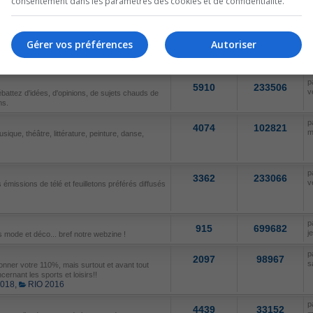
consentement dans les paramètres des cookies et de confidentialité.
p
286
65293
d
ables.
Gérer vos préférences
Autoriser
SUJETS
MESSAGES
D
p
5910
233506
v
ébattez d'idées, d'opinions, de sujets chauds de
ns.
p
4074
102821
m
sique, théâtre, littérature, peinture, danse,
p
3362
233066
v
émissions de télé et feuilletons préférés diffusés
p
915
699682
j
 mode et déco... bref notre webzine !
p
2097
98967
s
nner votre 110%, mais surtout et avant tout
cernant les sports et loisirs!!
2018
,
RIO 2016
p
4439
33152