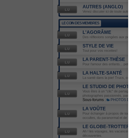
AUTRES (ANGLO)
Venez discuter ici de toute autre émis
LE COIN DES MEMBRES
L'AGORÂME
Des réflexions songées aux petits déli
STYLE DE VIE
Tout pour vos recettes!
LA PARENT-THÈSE
Pour l'amour des enfants... petits ou 
LA HALTE-SANTÉ
La santé dans la joie! Trucs, conseils
LE STUDIO DE PHOTOS
Vous êtes à un "clic" de partager votr
photographes passionnés, passionnés 
Sous-forums :
PHOTOS DU J
LA VOÛTE
Pour échanger à propos de tout ce qu
occultes, du paranormal et de l'ésot
LE GLOBE-TROTTER
Ah ! les voyages, les vacances... Ve
découvertes.