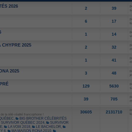
ÉS 2026
p
2
39
s
p
6
17
l
6
p
1
14
v
 CHYPRE 2025
p
2
32
m
p
1
41
m
ONA 2025
p
3
48
j
 PRÉ
p
129
5630
s
p
39
705
m
p
30605
2131710
l
e la télé-réalité francophone !
 QUÉBEC
,
BIG BROTHER CÉLÉBRITÉS
SURVIVOR QUÉBEC 2024
,
SURVIVOR
SE
,
LA VOIX 2018
,
LE BACHELOR
,
Y 6
,
MA MAISON RONA 2010
,