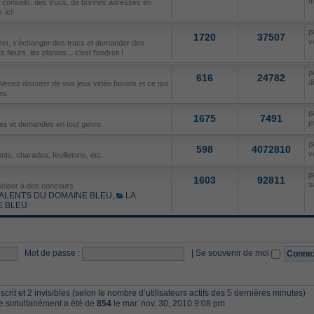
m
s conseils, des trucs, de bonnes adresses en
ici!
p
1720
37507
v
uter, s'échanger des trucs et demander des
fleurs, les plantes... c'est l'endroit !
p
616
24782
d
Venez discuter de vos jeux vidéo favoris et ce qui
es.
p
1675
7491
j
res et demandes en tout genre.
p
598
4072810
v
ots, charades, feuilletons, etc.
p
1603
92811
s
ticiper à des concours
ALENTS DU DOMAINE BLEU
,
LA
E BLEU
Mot de passe :
|
Se souvenir de moi
inscrit et 2 invisibles (selon le nombre d’utilisateurs actifs des 5 dernières minutes)
ne simultanément a été de
854
le mar. nov. 30, 2010 9:08 pm