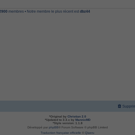
2900
membres • Notre membre le plus récent est
dbz44
Supprim
*
Original by
Christian 2.0
*
Updated to 3.3.x by
MannixMD
*
Style version: 1.1.8
Développé par
phpBB
® Forum Software © phpBB Limited
Traduction française officielle
©
Qiaeru