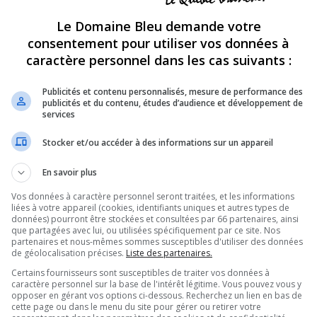
p
692
15827
Le Domaine Bleu demande votre
m
sion de télé-réalité anglophone!
consentement pour utiliser vos données à
SUJETS
MESSAGES
D
caractère personnel dans les cas suivants :
p
27522
1943936
s
res, ...; et si nous nous parlions de nous!
Publicités et contenu personnalisés, mesure de performance des
publicités et du contenu, études d’audience et développement de
p
680
58917
services
m
p
2126
348362
Stocker et/ou accéder à des informations sur un appareil
l
grands !
p
En savoir plus
2549
98534
j
, exercices, etc... tout pour être en bonne santé!
Vos données à caractère personnel seront traitées, et les informations
p
362
61446
liées à votre appareil (cookies, identifiants uniques et autres types de
v
e vision du monde à travers votre lentille...
données) pourront être stockées et consultées par 66 partenaires, ainsi
de photographie c'est par ici!
que partagées avec lui, ou utilisées spécifiquement par ce site. Nos
OUR
,
LES RALLYES
partenaires et nous-mêmes sommes susceptibles d'utiliser des données
p
de géolocalisation précises.
Liste des partenaires.
1091
21441
v
i à trait au monde fascinant des sciences
érisme, on vous donne rendez-vous ici!
Certains fournisseurs sont susceptibles de traiter vos données à
caractère personnel sur la base de l'intérêt légitime. Vous pouvez vous y
p
opposer en gérant vos options ci-dessous. Recherchez un lien en bas de
863
17104
s
nez discuter et partager vos photos, vos
cette page ou dans le menu du site pour gérer ou retirer votre