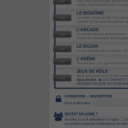
Vous avez besoin d'aide, désirez de
matière d'INFORMATIQUE? C'est par 
LE BIODÔME
La section Nature du DB ! Pour disc
conseils sur nos amis les animaux, les 
L'ARCADE
Le coin des gamerz et de la techno ! 
entoure les nouveautés technologiqu
LE BAZAR
Le marché public des forumeurs; off
L'ARÈNE
Tous les jeux, c'est par ici! Jeux de m
JEUX DE RÔLE
Venez jouer à des jeux de rôle et par
Sous-forums :
LES GRANDS T
GRANDE GALÈRE DU DOMAIN
CONNEXION
•
INSCRIPTION
Nom d’utilisateur :
QUI EST EN LIGNE ?
Au total, il y a
3
utilisateurs en ligne :: 1 
Le nombre maximal d’utilisateurs en lig