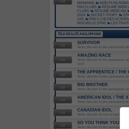
MIXMANIA
,
MON PLAN RONA 
FAN CLUBS
,
RÉSUMÉ WEBC
CLUBS
,
RÉSUMÉ WEBCAM
,
2024
,
SECRET STORY
,
STA
SA5
,
FAN CLUB DES ACADÉM
NOUVELLE STAR
,
LES TRAIT
TÉLÉ-RÉALITÉ ANGLOPHONE
SURVIVOR
Venez discuter ici des participants ai
AMAZING RACE
Venez discuter ici des participants a
race!
THE APPRENTICE / THE
Venez discuter ici des participants a
BIG BROTHER
Venez discuter ici des participants ai
AMERICAN IDOL / THE 
Venez discuter ici des participants ai
CANADIAN IDOL
Venez discuter de tout ce qui touche 
SO YOU THINK YOU CA
Venez discuter ici des participants ai