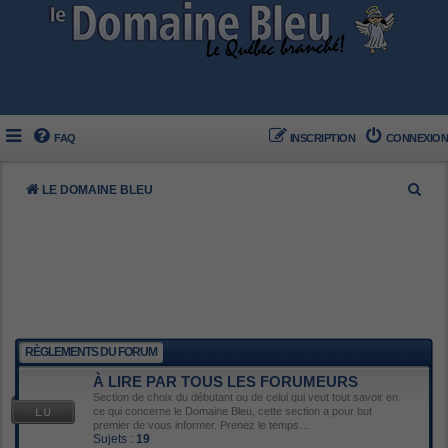
FAQ
INSCRIPTION
CONNEXION
R
LE DOMAINE BLEU
e
c
h
e
r
c
RÈGLEMENTS DU FORUM
h
À LIRE PAR TOUS LES FORUMEURS
e
Section de choix du débutant ou de celui qui veut tout savoir en
ce qui concerne le Domaine Bleu, cette section a pour but
r
premier de vous informer. Prenez le temps…
Sujets :
19