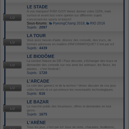
LE STADE
À vos marques! Prêt!! GO!!! Venez donner votre 110%, mais
surtout et avant tout votre opinion sur différents sujets
concernant les sports et loisirs!!
Sous-forums :
PyeongChang 2018
,
RIO 2016
Sujets :
2097
LA TOUR
Vous avez besoin d'aide, désirez des conseils, des trucs, de
bonnes adresses en matière d'INFORMATIQUE? C'est par ici!
Sujets :
4439
LE BIODÔME
La section Nature du DB ! Pour discuter, s'échanger des trucs et
demander des conseils sur nos amis les animaux, les fleurs, les
plantes... c'est l'endroit !
Sujets :
1720
L'ARCADE
Le coin des gamerz et de la techno ! Venez discuter de vos jeux
vidéo favoris et ce qui entoure les nouveautés technologiques.
Sujets :
616
LE BAZAR
Le marché public des forumeurs; offres et demandes en tout
genre.
Sujets :
1675
L'ARÈNE
Tous les jeux, c'est par ici! Jeux de mots, charades, feuilletons,