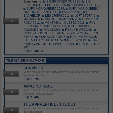
Sous-forums :
BIG BROTHER QUÉBEC
,
BIG
BROTHER CÉLÉBRITÉS 2025
,
SURVIVOR QUÉBEC
,
SURVIVOR QUÉBEC 2024
,
SURVIVOR QUÉBEC
2025
,
LA FRANCHISE
,
LA VOIX 2018
,
LE
BACHELOR
,
LES CHEFS 2011
,
LOFT STORY 6
,
MA MAISON RONA 2010
,
MIXMANIA
,
MON PLAN
RONA 2012
,
MONTRÉAL - QUÉBEC 2011
,
FAN
CLUBS
,
RÉSUMÉ WEBCAM
,
OCCUPATION
DOUBLE 8
,
FAN CLUBS
,
RÉSUMÉ WEBCAM
,
OCCUPATION DOUBLE AU MEXIQUE 2024
,
SECRET
STORY
,
STAR ACADÉMIE 5
,
RÉSUMÉ WEBCAM
SA5
,
FAN CLUB DES ACADÉMICIEN(NE)S SA5
,
STAR ACADEMY / NOUVELLE STAR
,
LES TRAITRES
2024
Sujets :
30605
TÉLÉ-RÉALITÉ ANGLOPHONE
SURVIVOR
Venez discuter ici des participants ainsi que tout ce qui entoure
l'émission Survivor!
Sujets :
798
AMAZING RACE
Venez discuter ici des participants ainsi que tout ce qui entoure
l'émission Amazing race!
Sujets :
482
THE APPRENTICE / THE CUT
Venez discuter ici des participants ainsi que tout ce qui entoure
ces émissions!