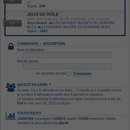
etc.
Sujets :
598
JEUX DE RÔLE
Venez jouer à des jeux de rôle et participer à des concours
Sous-forums :
LES GRANDS TALENTS DU DOMAINE
BLEU
,
LA GRANDE GALÈRE DU DOMAINE BLEU
Sujets :
1603
CONNEXION
•
INSCRIPTION
Nom d’utilisateur :
Mot de passe :
Se souvenir de moi
QUI EST EN LIGNE ?
Au total, il y a
3
utilisateurs en ligne :: 2 inscrits et 1 invisible (selon
le nombre d’utilisateurs actifs des 5 dernières minutes)
Le nombre maximal d’utilisateurs en ligne simultanément a été de
854
le mar. nov. 30, 2010 9:08 pm
STATISTIQUES
10600568
messages •
100816
sujets •
32900
membres • Notre
membre le plus récent est
dbz44