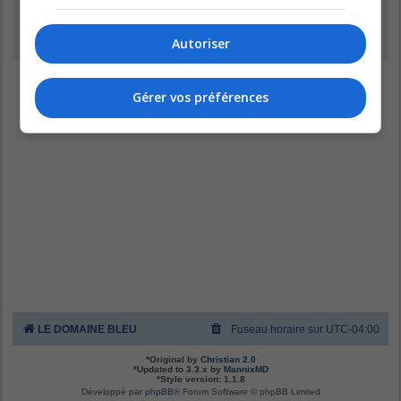
Inscription
Autoriser
Gérer vos préférences
LE DOMAINE BLEU
Fuseau horaire sur
UTC-04:00
*
Original by
Christian 2.0
*
Updated to 3.3.x by
MannixMD
*
Style version: 1.1.8
Développé par
phpBB
® Forum Software © phpBB Limited