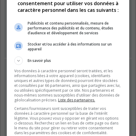
consentement pour utiliser vos données à
caractère personnel dans les cas suivants :
Mot de passe :
Publicités et contenu personnalisés, mesure de
performance des publicités et du contenu, études
Se souvenir de moi
d’audience et développement de services
Masquer ma présence lors de cette session
Stocker et/ou accéder à des informations sur un
appareil
En savoir plus
INSCRIPTION
Vos données à caractère personnel seront traitées, et les
Vous devez être inscrit avant de pouvoir vous connecter.
informations liées à votre appareil (cookies, identifiants
L’inscription est rapide et vous offre de nombreux avantages.
uniques et autres types de données) pourront être stockées
et consultées par 66 partenaires, ainsi que partagées avec lui,
Les administrateurs du forum peuvent accorder des
ou utilisées spécifiquement par ce site. Nos partenaires et
fonctionnalités supplémentaires aux utilisateurs inscrits. Avant
nous-mêmes sommes susceptibles d'utiliser des données de
de vous inscrire, assurez-vous d’avoir pris connaissance de
géolocalisation précises.
Liste des partenaires.
nos conditions d’utilisation et de notre politique de
Certains fournisseurs sont susceptibles de traiter vos
confidentialité. Veuillez également prendre le temps de
données à caractère personnel sur la base de l'intérêt
consulter attentivement toutes les règles du forum lors de votre
légitime. Vous pouvez vous y opposer en gérant vos options
navigation.
ci-dessous. Recherchez un lien en bas de cette page ou dans
le menu du site pour gérer ou retirer votre consentement
Conditions d’utilisation
|
Politique de confidentialité
dans les paramètres des cookies et de confidentialité.