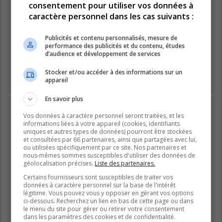
consentement pour utiliser vos données à
caractère personnel dans les cas suivants :
Mot de passe :
Publicités et contenu personnalisés, mesure de
performance des publicités et du contenu, études
Se souvenir de moi
d’audience et développement de services
Masquer ma présence lors de cette session
Stocker et/ou accéder à des informations sur un
appareil
En savoir plus
INSCRIPTION
Vos données à caractère personnel seront traitées, et les
Vous devez être inscrit avant de pouvoir vous connecter.
informations liées à votre appareil (cookies, identifiants
L’inscription est rapide et vous offre de nombreux avantages.
uniques et autres types de données) pourront être stockées
et consultées par 66 partenaires, ainsi que partagées avec lui,
Les administrateurs du forum peuvent accorder des
ou utilisées spécifiquement par ce site. Nos partenaires et
fonctionnalités supplémentaires aux utilisateurs inscrits. Avant
nous-mêmes sommes susceptibles d'utiliser des données de
de vous inscrire, assurez-vous d’avoir pris connaissance de
géolocalisation précises.
Liste des partenaires.
nos conditions d’utilisation et de notre politique de
Certains fournisseurs sont susceptibles de traiter vos
confidentialité. Veuillez également prendre le temps de
données à caractère personnel sur la base de l'intérêt
consulter attentivement toutes les règles du forum lors de votre
légitime. Vous pouvez vous y opposer en gérant vos options
navigation.
ci-dessous. Recherchez un lien en bas de cette page ou dans
le menu du site pour gérer ou retirer votre consentement
Conditions d’utilisation
|
Politique de confidentialité
dans les paramètres des cookies et de confidentialité.