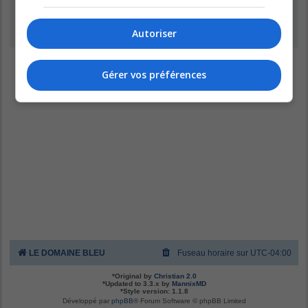
Inscription
Autoriser
Gérer vos préférences
LE DOMAINE BLEU
Fuseau horaire sur
UTC-04:00
*
Original by
Christian 2.0
*
Updated to 3.3.x by
MannixMD
*
Style version: 1.1.8
Développé par
phpBB
® Forum Software © phpBB Limited