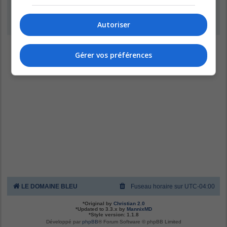
Inscription
Autoriser
Gérer vos préférences
LE DOMAINE BLEU
Fuseau horaire sur
UTC-04:00
*
Original by
Christian 2.0
*
Updated to 3.3.x by
MannixMD
*
Style version: 1.1.8
Développé par
phpBB
® Forum Software © phpBB Limited