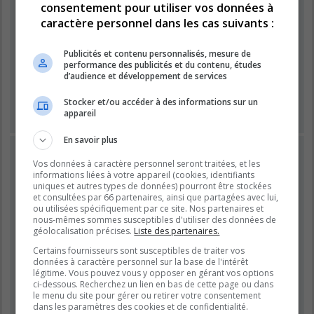
consentement pour utiliser vos données à
caractère personnel dans les cas suivants :
Mot de passe :
Publicités et contenu personnalisés, mesure de
performance des publicités et du contenu, études
Se souvenir de moi
d’audience et développement de services
Masquer ma présence lors de cette session
Stocker et/ou accéder à des informations sur un
appareil
En savoir plus
INSCRIPTION
Vos données à caractère personnel seront traitées, et les
Vous devez être inscrit avant de pouvoir vous connecter.
informations liées à votre appareil (cookies, identifiants
L’inscription est rapide et vous offre de nombreux avantages.
uniques et autres types de données) pourront être stockées
et consultées par 66 partenaires, ainsi que partagées avec lui,
Les administrateurs du forum peuvent accorder des
ou utilisées spécifiquement par ce site. Nos partenaires et
fonctionnalités supplémentaires aux utilisateurs inscrits. Avant
nous-mêmes sommes susceptibles d'utiliser des données de
de vous inscrire, assurez-vous d’avoir pris connaissance de
géolocalisation précises.
Liste des partenaires.
nos conditions d’utilisation et de notre politique de
Certains fournisseurs sont susceptibles de traiter vos
confidentialité. Veuillez également prendre le temps de
données à caractère personnel sur la base de l'intérêt
consulter attentivement toutes les règles du forum lors de votre
légitime. Vous pouvez vous y opposer en gérant vos options
navigation.
ci-dessous. Recherchez un lien en bas de cette page ou dans
le menu du site pour gérer ou retirer votre consentement
Conditions d’utilisation
|
Politique de confidentialité
dans les paramètres des cookies et de confidentialité.