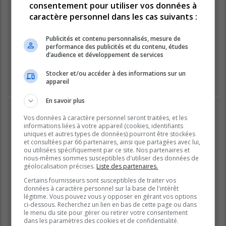
consentement pour utiliser vos données à
caractère personnel dans les cas suivants :
Mot de passe :
Publicités et contenu personnalisés, mesure de
performance des publicités et du contenu, études
Se souvenir de moi
d’audience et développement de services
Masquer ma présence lors de cette session
Stocker et/ou accéder à des informations sur un
appareil
En savoir plus
INSCRIPTION
Vos données à caractère personnel seront traitées, et les
Vous devez être inscrit avant de pouvoir vous connecter.
informations liées à votre appareil (cookies, identifiants
L’inscription est rapide et vous offre de nombreux avantages.
uniques et autres types de données) pourront être stockées
et consultées par 66 partenaires, ainsi que partagées avec lui,
Les administrateurs du forum peuvent accorder des
ou utilisées spécifiquement par ce site. Nos partenaires et
fonctionnalités supplémentaires aux utilisateurs inscrits. Avant
nous-mêmes sommes susceptibles d'utiliser des données de
de vous inscrire, assurez-vous d’avoir pris connaissance de
géolocalisation précises.
Liste des partenaires.
nos conditions d’utilisation et de notre politique de
Certains fournisseurs sont susceptibles de traiter vos
confidentialité. Veuillez également prendre le temps de
données à caractère personnel sur la base de l'intérêt
consulter attentivement toutes les règles du forum lors de votre
légitime. Vous pouvez vous y opposer en gérant vos options
navigation.
ci-dessous. Recherchez un lien en bas de cette page ou dans
le menu du site pour gérer ou retirer votre consentement
Conditions d’utilisation
|
Politique de confidentialité
dans les paramètres des cookies et de confidentialité.