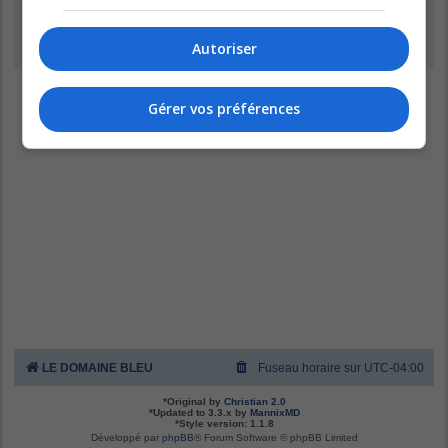
Inscription
Autoriser
Gérer vos préférences
LE DOMAINE BLEU
Fuseau horaire sur
UTC-04:00
*
Original by
Christian 2.0
*
Updated to 3.3.x by
MannixMD
*
Style version: 1.1.8
Développé par
phpBB
® Forum Software © phpBB Limited