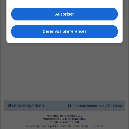
Inscription
Autoriser
Gérer vos préférences
LE DOMAINE BLEU
Fuseau horaire sur
UTC-04:00
*
Original by
Christian 2.0
*
Updated to 3.3.x by
MannixMD
*
Style version: 1.1.8
Développé par
phpBB
® Forum Software © phpBB Limited