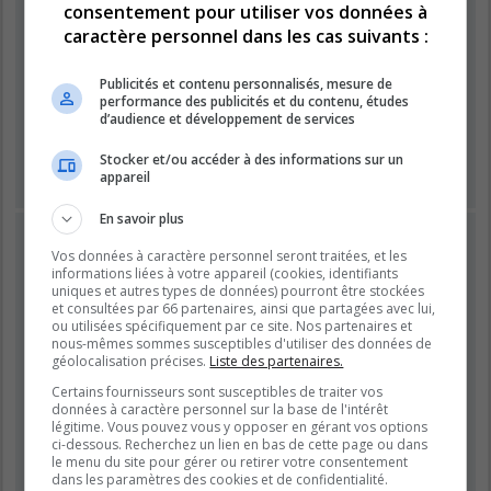
consentement pour utiliser vos données à
caractère personnel dans les cas suivants :
Mot de passe :
Publicités et contenu personnalisés, mesure de
performance des publicités et du contenu, études
Se souvenir de moi
d’audience et développement de services
Masquer ma présence lors de cette session
Stocker et/ou accéder à des informations sur un
appareil
En savoir plus
INSCRIPTION
Vos données à caractère personnel seront traitées, et les
Vous devez être inscrit avant de pouvoir vous connecter.
informations liées à votre appareil (cookies, identifiants
L’inscription est rapide et vous offre de nombreux avantages.
uniques et autres types de données) pourront être stockées
et consultées par 66 partenaires, ainsi que partagées avec lui,
Les administrateurs du forum peuvent accorder des
ou utilisées spécifiquement par ce site. Nos partenaires et
fonctionnalités supplémentaires aux utilisateurs inscrits. Avant
nous-mêmes sommes susceptibles d'utiliser des données de
de vous inscrire, assurez-vous d’avoir pris connaissance de
géolocalisation précises.
Liste des partenaires.
nos conditions d’utilisation et de notre politique de
Certains fournisseurs sont susceptibles de traiter vos
confidentialité. Veuillez également prendre le temps de
données à caractère personnel sur la base de l'intérêt
consulter attentivement toutes les règles du forum lors de votre
légitime. Vous pouvez vous y opposer en gérant vos options
navigation.
ci-dessous. Recherchez un lien en bas de cette page ou dans
le menu du site pour gérer ou retirer votre consentement
Conditions d’utilisation
|
Politique de confidentialité
dans les paramètres des cookies et de confidentialité.