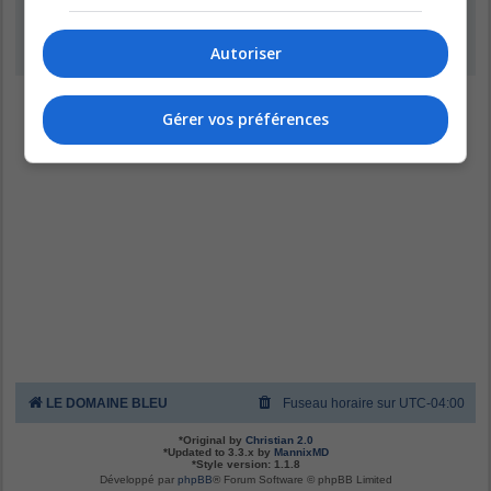
Inscription
Autoriser
Gérer vos préférences
LE DOMAINE BLEU
Fuseau horaire sur
UTC-04:00
*
Original by
Christian 2.0
*
Updated to 3.3.x by
MannixMD
*
Style version: 1.1.8
Développé par
phpBB
® Forum Software © phpBB Limited