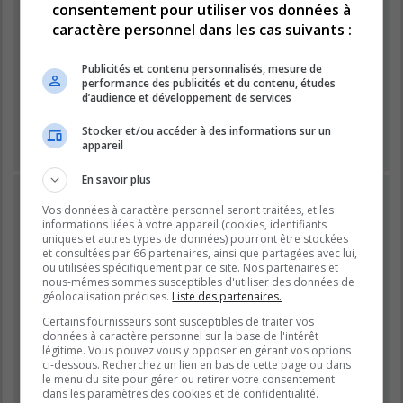
consentement pour utiliser vos données à
caractère personnel dans les cas suivants :
Mot de passe :
Publicités et contenu personnalisés, mesure de
performance des publicités et du contenu, études
Se souvenir de moi
d’audience et développement de services
Masquer ma présence lors de cette session
Stocker et/ou accéder à des informations sur un
appareil
En savoir plus
INSCRIPTION
Vos données à caractère personnel seront traitées, et les
Vous devez être inscrit avant de pouvoir vous connecter.
informations liées à votre appareil (cookies, identifiants
L’inscription est rapide et vous offre de nombreux avantages.
uniques et autres types de données) pourront être stockées
et consultées par 66 partenaires, ainsi que partagées avec lui,
Les administrateurs du forum peuvent accorder des
ou utilisées spécifiquement par ce site. Nos partenaires et
fonctionnalités supplémentaires aux utilisateurs inscrits. Avant
nous-mêmes sommes susceptibles d'utiliser des données de
de vous inscrire, assurez-vous d’avoir pris connaissance de
géolocalisation précises.
Liste des partenaires.
nos conditions d’utilisation et de notre politique de
Certains fournisseurs sont susceptibles de traiter vos
confidentialité. Veuillez également prendre le temps de
données à caractère personnel sur la base de l'intérêt
consulter attentivement toutes les règles du forum lors de votre
légitime. Vous pouvez vous y opposer en gérant vos options
navigation.
ci-dessous. Recherchez un lien en bas de cette page ou dans
le menu du site pour gérer ou retirer votre consentement
Conditions d’utilisation
|
Politique de confidentialité
dans les paramètres des cookies et de confidentialité.