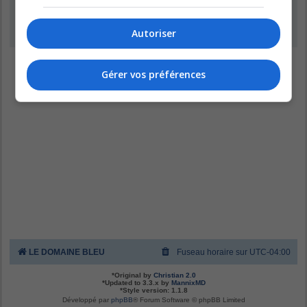
Inscription
Autoriser
Gérer vos préférences
LE DOMAINE BLEU
Fuseau horaire sur
UTC-04:00
*
Original by
Christian 2.0
*
Updated to 3.3.x by
MannixMD
*
Style version: 1.1.8
Développé par
phpBB
® Forum Software © phpBB Limited