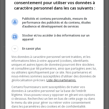
consentement pour utiliser vos données à
caractère personnel dans les cas suivants :
Mot de passe :
Publicités et contenu personnalisés, mesure de
performance des publicités et du contenu, études
Se souvenir de moi
d’audience et développement de services
Masquer ma présence lors de cette session
Stocker et/ou accéder à des informations sur un
appareil
En savoir plus
INSCRIPTION
Vos données à caractère personnel seront traitées, et les
Vous devez être inscrit avant de pouvoir vous connecter.
informations liées à votre appareil (cookies, identifiants
L’inscription est rapide et vous offre de nombreux avantages.
uniques et autres types de données) pourront être stockées
et consultées par 66 partenaires, ainsi que partagées avec lui,
Les administrateurs du forum peuvent accorder des
ou utilisées spécifiquement par ce site. Nos partenaires et
fonctionnalités supplémentaires aux utilisateurs inscrits. Avant
nous-mêmes sommes susceptibles d'utiliser des données de
de vous inscrire, assurez-vous d’avoir pris connaissance de
géolocalisation précises.
Liste des partenaires.
nos conditions d’utilisation et de notre politique de
Certains fournisseurs sont susceptibles de traiter vos
confidentialité. Veuillez également prendre le temps de
données à caractère personnel sur la base de l'intérêt
consulter attentivement toutes les règles du forum lors de votre
légitime. Vous pouvez vous y opposer en gérant vos options
navigation.
ci-dessous. Recherchez un lien en bas de cette page ou dans
le menu du site pour gérer ou retirer votre consentement
Conditions d’utilisation
|
Politique de confidentialité
dans les paramètres des cookies et de confidentialité.