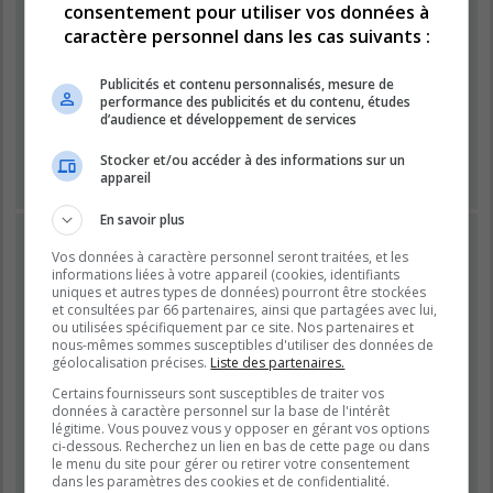
consentement pour utiliser vos données à
caractère personnel dans les cas suivants :
Mot de passe :
Publicités et contenu personnalisés, mesure de
performance des publicités et du contenu, études
Se souvenir de moi
d’audience et développement de services
Masquer ma présence lors de cette session
Stocker et/ou accéder à des informations sur un
appareil
En savoir plus
INSCRIPTION
Vos données à caractère personnel seront traitées, et les
Vous devez être inscrit avant de pouvoir vous connecter.
informations liées à votre appareil (cookies, identifiants
L’inscription est rapide et vous offre de nombreux avantages.
uniques et autres types de données) pourront être stockées
et consultées par 66 partenaires, ainsi que partagées avec lui,
Les administrateurs du forum peuvent accorder des
ou utilisées spécifiquement par ce site. Nos partenaires et
fonctionnalités supplémentaires aux utilisateurs inscrits. Avant
nous-mêmes sommes susceptibles d'utiliser des données de
de vous inscrire, assurez-vous d’avoir pris connaissance de
géolocalisation précises.
Liste des partenaires.
nos conditions d’utilisation et de notre politique de
Certains fournisseurs sont susceptibles de traiter vos
confidentialité. Veuillez également prendre le temps de
données à caractère personnel sur la base de l'intérêt
consulter attentivement toutes les règles du forum lors de votre
légitime. Vous pouvez vous y opposer en gérant vos options
navigation.
ci-dessous. Recherchez un lien en bas de cette page ou dans
le menu du site pour gérer ou retirer votre consentement
Conditions d’utilisation
|
Politique de confidentialité
dans les paramètres des cookies et de confidentialité.