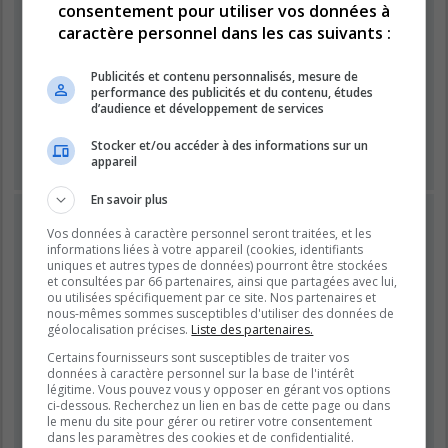
consentement pour utiliser vos données à
caractère personnel dans les cas suivants :
Mot de passe :
Publicités et contenu personnalisés, mesure de
performance des publicités et du contenu, études
Se souvenir de moi
d’audience et développement de services
Masquer ma présence lors de cette session
Stocker et/ou accéder à des informations sur un
appareil
En savoir plus
INSCRIPTION
Vos données à caractère personnel seront traitées, et les
Vous devez être inscrit avant de pouvoir vous connecter.
informations liées à votre appareil (cookies, identifiants
L’inscription est rapide et vous offre de nombreux avantages.
uniques et autres types de données) pourront être stockées
et consultées par 66 partenaires, ainsi que partagées avec lui,
Les administrateurs du forum peuvent accorder des
ou utilisées spécifiquement par ce site. Nos partenaires et
fonctionnalités supplémentaires aux utilisateurs inscrits. Avant
nous-mêmes sommes susceptibles d'utiliser des données de
de vous inscrire, assurez-vous d’avoir pris connaissance de
géolocalisation précises.
Liste des partenaires.
nos conditions d’utilisation et de notre politique de
Certains fournisseurs sont susceptibles de traiter vos
confidentialité. Veuillez également prendre le temps de
données à caractère personnel sur la base de l'intérêt
consulter attentivement toutes les règles du forum lors de votre
légitime. Vous pouvez vous y opposer en gérant vos options
navigation.
ci-dessous. Recherchez un lien en bas de cette page ou dans
le menu du site pour gérer ou retirer votre consentement
Conditions d’utilisation
|
Politique de confidentialité
dans les paramètres des cookies et de confidentialité.