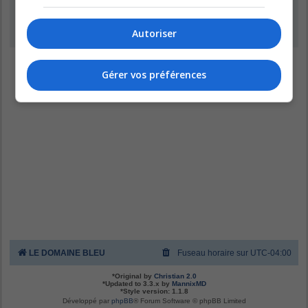
Inscription
Autoriser
Gérer vos préférences
LE DOMAINE BLEU
Fuseau horaire sur
UTC-04:00
*
Original by
Christian 2.0
*
Updated to 3.3.x by
MannixMD
*
Style version: 1.1.8
Développé par
phpBB
® Forum Software © phpBB Limited