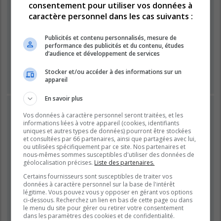
consentement pour utiliser vos données à
caractère personnel dans les cas suivants :
Mot de passe :
Publicités et contenu personnalisés, mesure de
performance des publicités et du contenu, études
Se souvenir de moi
d’audience et développement de services
Masquer ma présence lors de cette session
Stocker et/ou accéder à des informations sur un
appareil
En savoir plus
INSCRIPTION
Vos données à caractère personnel seront traitées, et les
Vous devez être inscrit avant de pouvoir vous connecter.
informations liées à votre appareil (cookies, identifiants
L’inscription est rapide et vous offre de nombreux avantages.
uniques et autres types de données) pourront être stockées
et consultées par 66 partenaires, ainsi que partagées avec lui,
Les administrateurs du forum peuvent accorder des
ou utilisées spécifiquement par ce site. Nos partenaires et
fonctionnalités supplémentaires aux utilisateurs inscrits. Avant
nous-mêmes sommes susceptibles d'utiliser des données de
de vous inscrire, assurez-vous d’avoir pris connaissance de
géolocalisation précises.
Liste des partenaires.
nos conditions d’utilisation et de notre politique de
Certains fournisseurs sont susceptibles de traiter vos
confidentialité. Veuillez également prendre le temps de
données à caractère personnel sur la base de l'intérêt
consulter attentivement toutes les règles du forum lors de votre
légitime. Vous pouvez vous y opposer en gérant vos options
navigation.
ci-dessous. Recherchez un lien en bas de cette page ou dans
le menu du site pour gérer ou retirer votre consentement
Conditions d’utilisation
|
Politique de confidentialité
dans les paramètres des cookies et de confidentialité.