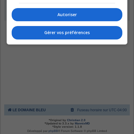
Inscription
Autoriser
Gérer vos préférences
LE DOMAINE BLEU
Fuseau horaire sur
UTC-04:00
*
Original by
Christian 2.0
*
Updated to 3.3.x by
MannixMD
*
Style version: 1.1.8
Développé par
phpBB
® Forum Software © phpBB Limited