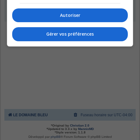
Inscription
Autoriser
Gérer vos préférences
LE DOMAINE BLEU
Fuseau horaire sur
UTC-04:00
*
Original by
Christian 2.0
*
Updated to 3.3.x by
MannixMD
*
Style version: 1.1.8
Développé par
phpBB
® Forum Software © phpBB Limited