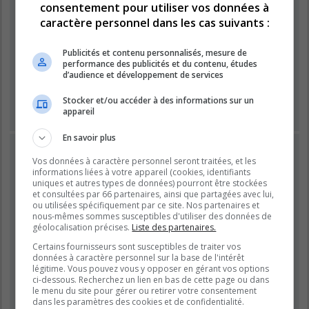
consentement pour utiliser vos données à
caractère personnel dans les cas suivants :
Mot de passe :
Publicités et contenu personnalisés, mesure de
performance des publicités et du contenu, études
Se souvenir de moi
d’audience et développement de services
Masquer ma présence lors de cette session
Stocker et/ou accéder à des informations sur un
appareil
En savoir plus
INSCRIPTION
Vos données à caractère personnel seront traitées, et les
Vous devez être inscrit avant de pouvoir vous connecter.
informations liées à votre appareil (cookies, identifiants
L’inscription est rapide et vous offre de nombreux avantages.
uniques et autres types de données) pourront être stockées
et consultées par 66 partenaires, ainsi que partagées avec lui,
Les administrateurs du forum peuvent accorder des
ou utilisées spécifiquement par ce site. Nos partenaires et
fonctionnalités supplémentaires aux utilisateurs inscrits. Avant
nous-mêmes sommes susceptibles d'utiliser des données de
de vous inscrire, assurez-vous d’avoir pris connaissance de
géolocalisation précises.
Liste des partenaires.
nos conditions d’utilisation et de notre politique de
Certains fournisseurs sont susceptibles de traiter vos
confidentialité. Veuillez également prendre le temps de
données à caractère personnel sur la base de l'intérêt
consulter attentivement toutes les règles du forum lors de votre
légitime. Vous pouvez vous y opposer en gérant vos options
navigation.
ci-dessous. Recherchez un lien en bas de cette page ou dans
le menu du site pour gérer ou retirer votre consentement
Conditions d’utilisation
|
Politique de confidentialité
dans les paramètres des cookies et de confidentialité.