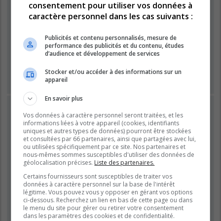
consentement pour utiliser vos données à
caractère personnel dans les cas suivants :
Mot de passe :
Publicités et contenu personnalisés, mesure de
performance des publicités et du contenu, études
Se souvenir de moi
d’audience et développement de services
Masquer ma présence lors de cette session
Stocker et/ou accéder à des informations sur un
appareil
En savoir plus
INSCRIPTION
Vos données à caractère personnel seront traitées, et les
Vous devez être inscrit avant de pouvoir vous connecter.
informations liées à votre appareil (cookies, identifiants
L’inscription est rapide et vous offre de nombreux avantages.
uniques et autres types de données) pourront être stockées
et consultées par 66 partenaires, ainsi que partagées avec lui,
Les administrateurs du forum peuvent accorder des
ou utilisées spécifiquement par ce site. Nos partenaires et
fonctionnalités supplémentaires aux utilisateurs inscrits. Avant
nous-mêmes sommes susceptibles d'utiliser des données de
de vous inscrire, assurez-vous d’avoir pris connaissance de
géolocalisation précises.
Liste des partenaires.
nos conditions d’utilisation et de notre politique de
Certains fournisseurs sont susceptibles de traiter vos
confidentialité. Veuillez également prendre le temps de
données à caractère personnel sur la base de l'intérêt
consulter attentivement toutes les règles du forum lors de votre
légitime. Vous pouvez vous y opposer en gérant vos options
navigation.
ci-dessous. Recherchez un lien en bas de cette page ou dans
le menu du site pour gérer ou retirer votre consentement
Conditions d’utilisation
|
Politique de confidentialité
dans les paramètres des cookies et de confidentialité.