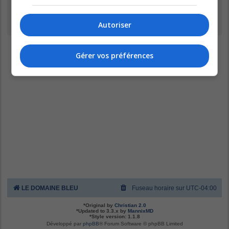
Inscription
Autoriser
Gérer vos préférences
LE DOMAINE BLEU
Fuseau horaire sur
UTC-04:00
*
Original by
Christian 2.0
*
Updated to 3.3.x by
MannixMD
*
Style version: 1.1.8
Développé par
phpBB
® Forum Software © phpBB Limited