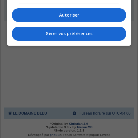
Inscription
Autoriser
Gérer vos préférences
LE DOMAINE BLEU
Fuseau horaire sur
UTC-04:00
*
Original by
Christian 2.0
*
Updated to 3.3.x by
MannixMD
*
Style version: 1.1.8
Développé par
phpBB
® Forum Software © phpBB Limited