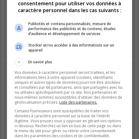
consentement pour utiliser vos données à
caractère personnel dans les cas suivants :
Mot de passe :
Publicités et contenu personnalisés, mesure de
performance des publicités et du contenu, études
Se souvenir de moi
d’audience et développement de services
Masquer ma présence lors de cette session
Stocker et/ou accéder à des informations sur un
appareil
En savoir plus
INSCRIPTION
Vos données à caractère personnel seront traitées, et les
Vous devez être inscrit avant de pouvoir vous connecter.
informations liées à votre appareil (cookies, identifiants
L’inscription est rapide et vous offre de nombreux avantages.
uniques et autres types de données) pourront être stockées
et consultées par 66 partenaires, ainsi que partagées avec lui,
Les administrateurs du forum peuvent accorder des
ou utilisées spécifiquement par ce site. Nos partenaires et
fonctionnalités supplémentaires aux utilisateurs inscrits. Avant
nous-mêmes sommes susceptibles d'utiliser des données de
de vous inscrire, assurez-vous d’avoir pris connaissance de
géolocalisation précises.
Liste des partenaires.
nos conditions d’utilisation et de notre politique de
Certains fournisseurs sont susceptibles de traiter vos
confidentialité. Veuillez également prendre le temps de
données à caractère personnel sur la base de l'intérêt
consulter attentivement toutes les règles du forum lors de votre
légitime. Vous pouvez vous y opposer en gérant vos options
navigation.
ci-dessous. Recherchez un lien en bas de cette page ou dans
le menu du site pour gérer ou retirer votre consentement
Conditions d’utilisation
|
Politique de confidentialité
dans les paramètres des cookies et de confidentialité.