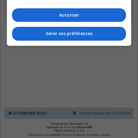
Inscription
Autoriser
Gérer vos préférences
LE DOMAINE BLEU
Fuseau horaire sur
UTC-04:00
*
Original by
Christian 2.0
*
Updated to 3.3.x by
MannixMD
*
Style version: 1.1.8
Développé par
phpBB
® Forum Software © phpBB Limited