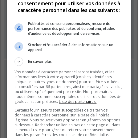
consentement pour utiliser vos données à
caractère personnel dans les cas suivants :
Mot de passe :
Publicités et contenu personnalisés, mesure de
performance des publicités et du contenu, études
Se souvenir de moi
d’audience et développement de services
Masquer ma présence lors de cette session
Stocker et/ou accéder à des informations sur un
appareil
En savoir plus
INSCRIPTION
Vos données à caractère personnel seront traitées, et les
Vous devez être inscrit avant de pouvoir vous connecter.
informations liées à votre appareil (cookies, identifiants
L’inscription est rapide et vous offre de nombreux avantages.
uniques et autres types de données) pourront être stockées
et consultées par 66 partenaires, ainsi que partagées avec lui,
Les administrateurs du forum peuvent accorder des
ou utilisées spécifiquement par ce site. Nos partenaires et
fonctionnalités supplémentaires aux utilisateurs inscrits. Avant
nous-mêmes sommes susceptibles d'utiliser des données de
de vous inscrire, assurez-vous d’avoir pris connaissance de
géolocalisation précises.
Liste des partenaires.
nos conditions d’utilisation et de notre politique de
Certains fournisseurs sont susceptibles de traiter vos
confidentialité. Veuillez également prendre le temps de
données à caractère personnel sur la base de l'intérêt
consulter attentivement toutes les règles du forum lors de votre
légitime. Vous pouvez vous y opposer en gérant vos options
navigation.
ci-dessous. Recherchez un lien en bas de cette page ou dans
le menu du site pour gérer ou retirer votre consentement
Conditions d’utilisation
|
Politique de confidentialité
dans les paramètres des cookies et de confidentialité.