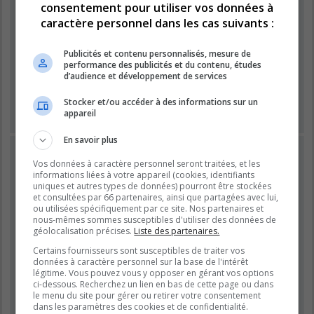
consentement pour utiliser vos données à
caractère personnel dans les cas suivants :
Mot de passe :
Publicités et contenu personnalisés, mesure de
performance des publicités et du contenu, études
Se souvenir de moi
d’audience et développement de services
Masquer ma présence lors de cette session
Stocker et/ou accéder à des informations sur un
appareil
En savoir plus
INSCRIPTION
Vos données à caractère personnel seront traitées, et les
Vous devez être inscrit avant de pouvoir vous connecter.
informations liées à votre appareil (cookies, identifiants
L’inscription est rapide et vous offre de nombreux avantages.
uniques et autres types de données) pourront être stockées
et consultées par 66 partenaires, ainsi que partagées avec lui,
Les administrateurs du forum peuvent accorder des
ou utilisées spécifiquement par ce site. Nos partenaires et
fonctionnalités supplémentaires aux utilisateurs inscrits. Avant
nous-mêmes sommes susceptibles d'utiliser des données de
de vous inscrire, assurez-vous d’avoir pris connaissance de
géolocalisation précises.
Liste des partenaires.
nos conditions d’utilisation et de notre politique de
Certains fournisseurs sont susceptibles de traiter vos
confidentialité. Veuillez également prendre le temps de
données à caractère personnel sur la base de l'intérêt
consulter attentivement toutes les règles du forum lors de votre
légitime. Vous pouvez vous y opposer en gérant vos options
navigation.
ci-dessous. Recherchez un lien en bas de cette page ou dans
le menu du site pour gérer ou retirer votre consentement
Conditions d’utilisation
|
Politique de confidentialité
dans les paramètres des cookies et de confidentialité.