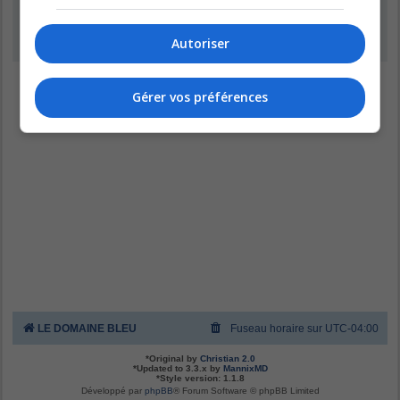
Inscription
Autoriser
Gérer vos préférences
LE DOMAINE BLEU
Fuseau horaire sur
UTC-04:00
*
Original by
Christian 2.0
*
Updated to 3.3.x by
MannixMD
*
Style version: 1.1.8
Développé par
phpBB
® Forum Software © phpBB Limited