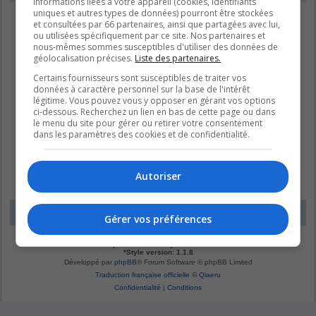
informations liées à votre appareil (cookies, identifiants
uniques et autres types de données) pourront être stockées
et consultées par 66 partenaires, ainsi que partagées avec lui,
ou utilisées spécifiquement par ce site. Nos partenaires et
nous-mêmes sommes susceptibles d'utiliser des données de
géolocalisation précises.
Liste des partenaires.
Certains fournisseurs sont susceptibles de traiter vos
données à caractère personnel sur la base de l'intérêt
légitime. Vous pouvez vous y opposer en gérant vos options
ci-dessous. Recherchez un lien en bas de cette page ou dans
le menu du site pour gérer ou retirer votre consentement
dans les paramètres des cookies et de confidentialité.
Autoriser
LE DOMAINE BLEU
Fuseau horaire sur
UTC-04:00
Gérer vos préférences
*
Original by
Christian 2.0
*
Updated to 3.3.x by
MannixMD
*
Style version: 1.1.8
Développé par
phpBB
® Forum Software © phpBB Limited
Traduction française officielle
©
Qiaeru
Confidentialité
|
Conditions