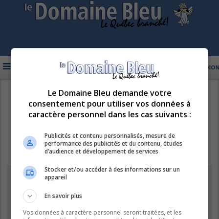
FAQ
INSCRIPTION
CONNEXION
Le Domaine Bleu demande votre
R
LE DOMAINE BLEU
consentement pour utiliser vos données à
e
caractère personnel dans les cas suivants :
c
h
Publicités et contenu personnalisés, mesure de
performance des publicités et du contenu, études
e
d’audience et développement de services
r
Stocker et/ou accéder à des informations sur un
c
Information
appareil
h
e
En savoir plus
Vous ne pouvez pas effectuer de recherche pour le moment car le
serveur est en surcharge. Veuillez réessayer ultérieurement.
r
Vos données à caractère personnel seront traitées, et les