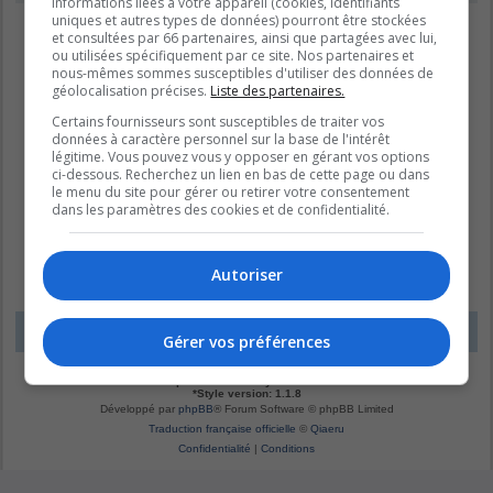
informations liées à votre appareil (cookies, identifiants
uniques et autres types de données) pourront être stockées
et consultées par 66 partenaires, ainsi que partagées avec lui,
ou utilisées spécifiquement par ce site. Nos partenaires et
nous-mêmes sommes susceptibles d'utiliser des données de
géolocalisation précises.
Liste des partenaires.
Certains fournisseurs sont susceptibles de traiter vos
données à caractère personnel sur la base de l'intérêt
légitime. Vous pouvez vous y opposer en gérant vos options
ci-dessous. Recherchez un lien en bas de cette page ou dans
le menu du site pour gérer ou retirer votre consentement
dans les paramètres des cookies et de confidentialité.
Autoriser
LE DOMAINE BLEU
Fuseau horaire sur
UTC-04:00
Gérer vos préférences
*
Original by
Christian 2.0
*
Updated to 3.3.x by
MannixMD
*
Style version: 1.1.8
Développé par
phpBB
® Forum Software © phpBB Limited
Traduction française officielle
©
Qiaeru
Confidentialité
|
Conditions