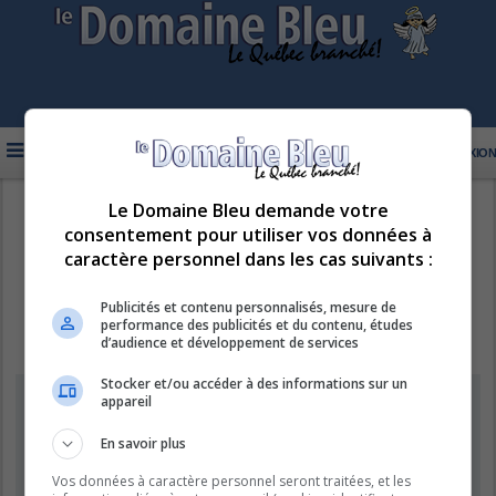
FAQ
INSCRIPTION
CONNEXION
Le Domaine Bleu demande votre
R
LE DOMAINE BLEU
consentement pour utiliser vos données à
e
caractère personnel dans les cas suivants :
c
h
Publicités et contenu personnalisés, mesure de
performance des publicités et du contenu, études
e
d’audience et développement de services
r
Stocker et/ou accéder à des informations sur un
c
Information
appareil
h
e
En savoir plus
Vous ne pouvez pas effectuer de recherche pour le moment car le
serveur est en surcharge. Veuillez réessayer ultérieurement.
r
Vos données à caractère personnel seront traitées, et les