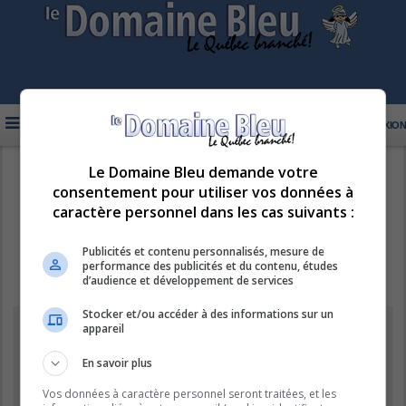
FAQ
INSCRIPTION
CONNEXION
Le Domaine Bleu demande votre
R
LE DOMAINE BLEU
consentement pour utiliser vos données à
e
caractère personnel dans les cas suivants :
c
h
Publicités et contenu personnalisés, mesure de
performance des publicités et du contenu, études
e
d’audience et développement de services
r
Stocker et/ou accéder à des informations sur un
c
Information
appareil
h
e
En savoir plus
Vous ne pouvez pas effectuer de recherche pour le moment car le
serveur est en surcharge. Veuillez réessayer ultérieurement.
r
Vos données à caractère personnel seront traitées, et les