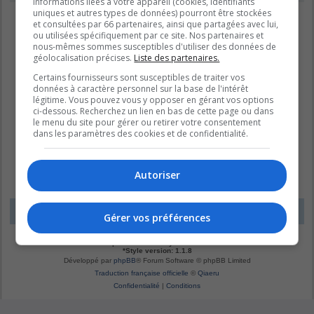
informations liées à votre appareil (cookies, identifiants
uniques et autres types de données) pourront être stockées
et consultées par 66 partenaires, ainsi que partagées avec lui,
ou utilisées spécifiquement par ce site. Nos partenaires et
nous-mêmes sommes susceptibles d'utiliser des données de
géolocalisation précises.
Liste des partenaires.
Certains fournisseurs sont susceptibles de traiter vos
données à caractère personnel sur la base de l'intérêt
légitime. Vous pouvez vous y opposer en gérant vos options
ci-dessous. Recherchez un lien en bas de cette page ou dans
le menu du site pour gérer ou retirer votre consentement
dans les paramètres des cookies et de confidentialité.
Autoriser
LE DOMAINE BLEU
Fuseau horaire sur
UTC-04:00
Gérer vos préférences
*
Original by
Christian 2.0
*
Updated to 3.3.x by
MannixMD
*
Style version: 1.1.8
Développé par
phpBB
® Forum Software © phpBB Limited
Traduction française officielle
©
Qiaeru
Confidentialité
|
Conditions