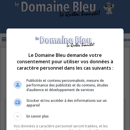
FAQ
INSCRIPTION
CONNEXION
Le Domaine Bleu demande votre
R
LE DOMAINE BLEU
consentement pour utiliser vos données à
e
caractère personnel dans les cas suivants :
c
h
Publicités et contenu personnalisés, mesure de
performance des publicités et du contenu, études
e
d’audience et développement de services
r
Stocker et/ou accéder à des informations sur un
c
Information
appareil
h
e
En savoir plus
Vous ne pouvez pas effectuer de recherche pour le moment car le
serveur est en surcharge. Veuillez réessayer ultérieurement.
r
Vos données à caractère personnel seront traitées, et les