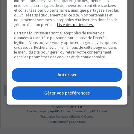
informations liées à votre appareil (cookies, identifiants
uniques et autres types de données) pourront être stockées
et consultées par 66 partenaires, ainsi que partagées avec lui,
ou utilisées spécifiquement par ce site. Nos partenaires et
nous-mêmes sommes susceptibles d'utiliser des données de
géolocalisation précises.
Liste des partenaires.
Certains fournisseurs sont susceptibles de traiter vos
données à caractère personnel sur la base de l'intérêt
légitime. Vous pouvez vous y opposer en gérant vos options
ci-dessous. Recherchez un lien en bas de cette page ou dans
le menu du site pour gérer ou retirer votre consentement
dans les paramètres des cookies et de confidentialité.
Autoriser
LE DOMAINE BLEU
Fuseau horaire sur
UTC-04:00
Gérer vos préférences
*
Original by
Christian 2.0
*
Updated to 3.3.x by
MannixMD
*
Style version: 1.1.8
Développé par
phpBB
® Forum Software © phpBB Limited
Traduction française officielle
©
Qiaeru
Confidentialité
|
Conditions