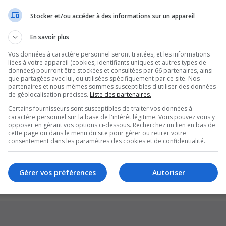
Stocker et/ou accéder à des informations sur un appareil
En savoir plus
Vos données à caractère personnel seront traitées, et les informations
liées à votre appareil (cookies, identifiants uniques et autres types de
données) pourront être stockées et consultées par 66 partenaires, ainsi
que partagées avec lui, ou utilisées spécifiquement par ce site. Nos
partenaires et nous-mêmes sommes susceptibles d'utiliser des données
de géolocalisation précises.
Liste des partenaires.
Certains fournisseurs sont susceptibles de traiter vos données à
caractère personnel sur la base de l'intérêt légitime. Vous pouvez vous y
opposer en gérant vos options ci-dessous. Recherchez un lien en bas de
cette page ou dans le menu du site pour gérer ou retirer votre
Supprim
consentement dans les paramètres des cookies et de confidentialité.
*
Original by
Christian 2.0
*
Updated to 3.3.x by
MannixMD
*
Style version: 1.1.8
Gérer vos préférences
Autoriser
Développé par
phpBB
® Forum Software © phpBB Limited
Traduction française officielle
©
Qiaeru
Confidentialité
|
Conditions