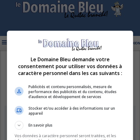
FAQ
INSCRIPTION
CONNEXION
Le Domaine Bleu demande votre
R
LE DOMAINE BLEU
consentement pour utiliser vos données à
e
caractère personnel dans les cas suivants :
c
h
Publicités et contenu personnalisés, mesure de
performance des publicités et du contenu, études
e
d’audience et développement de services
r
Stocker et/ou accéder à des informations sur un
c
Information
appareil
h
e
En savoir plus
Vous ne pouvez pas effectuer de recherche pour le moment car le
serveur est en surcharge. Veuillez réessayer ultérieurement.
r
Vos données à caractère personnel seront traitées, et les