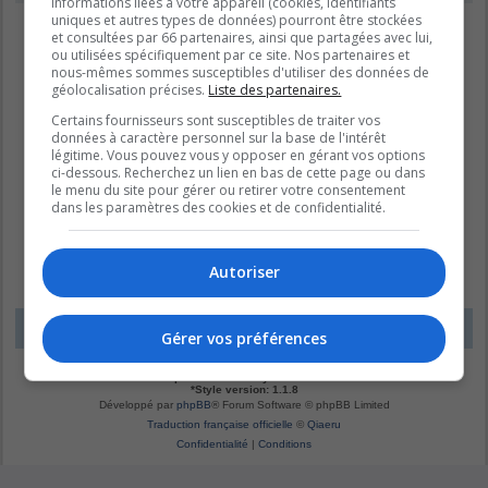
informations liées à votre appareil (cookies, identifiants
uniques et autres types de données) pourront être stockées
et consultées par 66 partenaires, ainsi que partagées avec lui,
ou utilisées spécifiquement par ce site. Nos partenaires et
nous-mêmes sommes susceptibles d'utiliser des données de
géolocalisation précises.
Liste des partenaires.
Certains fournisseurs sont susceptibles de traiter vos
données à caractère personnel sur la base de l'intérêt
légitime. Vous pouvez vous y opposer en gérant vos options
ci-dessous. Recherchez un lien en bas de cette page ou dans
le menu du site pour gérer ou retirer votre consentement
dans les paramètres des cookies et de confidentialité.
Autoriser
LE DOMAINE BLEU
Fuseau horaire sur
UTC-04:00
Gérer vos préférences
*
Original by
Christian 2.0
*
Updated to 3.3.x by
MannixMD
*
Style version: 1.1.8
Développé par
phpBB
® Forum Software © phpBB Limited
Traduction française officielle
©
Qiaeru
Confidentialité
|
Conditions