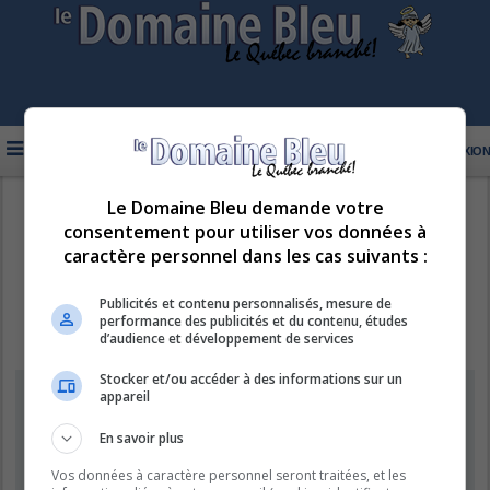
FAQ
INSCRIPTION
CONNEXION
Le Domaine Bleu demande votre
R
LE DOMAINE BLEU
consentement pour utiliser vos données à
e
caractère personnel dans les cas suivants :
c
h
Publicités et contenu personnalisés, mesure de
performance des publicités et du contenu, études
e
d’audience et développement de services
r
Stocker et/ou accéder à des informations sur un
c
Information
appareil
h
e
En savoir plus
Vous ne pouvez pas effectuer de recherche pour le moment car le
serveur est en surcharge. Veuillez réessayer ultérieurement.
r
Vos données à caractère personnel seront traitées, et les