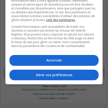
informations liées à votre appareil (cookies, identifiants
uniques et autres types de données) pourront être stockées
et consultées par 66 partenaires, ainsi que partagées avec lui,
ou utilisées spécifiquement par ce site. Nos partenaires et
nous-mêmes sommes susceptibles d'utiliser des données de
géolocalisation précises.
Liste des partenaires.
Certains fournisseurs sont susceptibles de traiter vos
données à caractère personnel sur la base de l'intérêt
légitime. Vous pouvez vous y opposer en gérant vos options
ci-dessous. Recherchez un lien en bas de cette page ou dans
le menu du site pour gérer ou retirer votre consentement
dans les paramètres des cookies et de confidentialité.
Autoriser
LE DOMAINE BLEU
Fuseau horaire sur
UTC-04:00
Gérer vos préférences
*
Original by
Christian 2.0
*
Updated to 3.3.x by
MannixMD
*
Style version: 1.1.8
Développé par
phpBB
® Forum Software © phpBB Limited
Traduction française officielle
©
Qiaeru
Confidentialité
|
Conditions