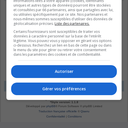
informations liées à votre appareil (cookies, identifiants
uniques et autres types de données) pourront être stockées
et consultées par 66 partenaires, ainsi que partagées avec lui,
ou utilisées spécifiquement par ce site. Nos partenaires et
nous-mêmes sommes susceptibles d'utiliser des données de
géolocalisation précises.
Liste des partenaires.
Certains fournisseurs sont susceptibles de traiter vos
données à caractère personnel sur la base de l'intérêt
légitime. Vous pouvez vous y opposer en gérant vos options
ci-dessous. Recherchez un lien en bas de cette page ou dans
le menu du site pour gérer ou retirer votre consentement
dans les paramètres des cookies et de confidentialité.
Autoriser
LE DOMAINE BLEU
Fuseau horaire sur
UTC-04:00
Gérer vos préférences
*
Original by
Christian 2.0
*
Updated to 3.3.x by
MannixMD
*
Style version: 1.1.8
Développé par
phpBB
® Forum Software © phpBB Limited
Traduction française officielle
©
Qiaeru
Confidentialité
|
Conditions