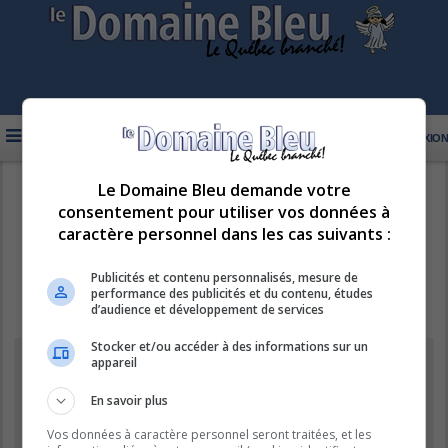
FAQ
INSCRIPTION
CONNEXION
Le Domaine Bleu demande votre
R
LE DOMAINE BLEU
consentement pour utiliser vos données à
e
caractère personnel dans les cas suivants :
c
h
Publicités et contenu personnalisés, mesure de
performance des publicités et du contenu, études
e
d’audience et développement de services
r
Stocker et/ou accéder à des informations sur un
c
Information
appareil
h
e
En savoir plus
Vous ne pouvez pas effectuer de recherche pour le moment car le
serveur est en surcharge. Veuillez réessayer ultérieurement.
r
Vos données à caractère personnel seront traitées, et les