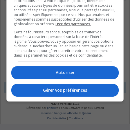
informations liées à votre appareil (cookies, identifiants
uniques et autres types de données) pourront être stockées
et consultées par 66 partenaires, ainsi que partagées avec lui,
ou utilisées spécifiquement par ce site. Nos partenaires et
nous-mêmes sommes susceptibles d'utiliser des données de
géolocalisation précises.
Liste des partenaires.
Certains fournisseurs sont susceptibles de traiter vos
données à caractère personnel sur la base de l'intérêt
légitime. Vous pouvez vous y opposer en gérant vos options
ci-dessous. Recherchez un lien en bas de cette page ou dans
le menu du site pour gérer ou retirer votre consentement
dans les paramètres des cookies et de confidentialité.
Autoriser
LE DOMAINE BLEU
Fuseau horaire sur
UTC-04:00
Gérer vos préférences
*
Original by
Christian 2.0
*
Updated to 3.3.x by
MannixMD
*
Style version: 1.1.8
Développé par
phpBB
® Forum Software © phpBB Limited
Traduction française officielle
©
Qiaeru
Confidentialité
|
Conditions