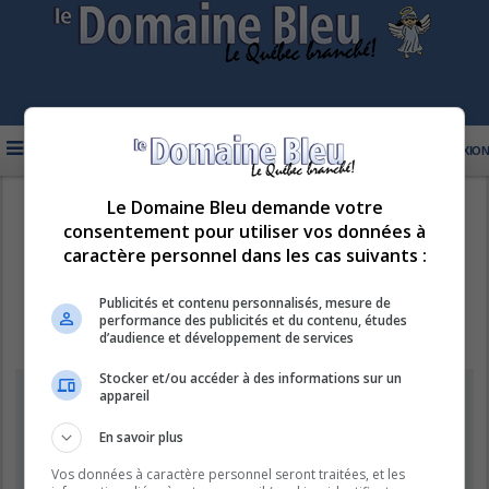
FAQ
INSCRIPTION
CONNEXION
Le Domaine Bleu demande votre
R
LE DOMAINE BLEU
consentement pour utiliser vos données à
e
caractère personnel dans les cas suivants :
c
h
Publicités et contenu personnalisés, mesure de
performance des publicités et du contenu, études
e
d’audience et développement de services
r
Stocker et/ou accéder à des informations sur un
c
Information
appareil
h
e
En savoir plus
Vous ne pouvez pas effectuer de recherche pour le moment car le
serveur est en surcharge. Veuillez réessayer ultérieurement.
r
Vos données à caractère personnel seront traitées, et les