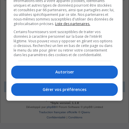
informations liées à votre appareil (cookies, identifiants
uniques et autres types de données) pourront être stockées
et consultées par 66 partenaires, ainsi que partagées avec lui,
ou utilisées spécifiquement par ce site. Nos partenaires et
nous-mêmes sommes susceptibles d'utiliser des données de
géolocalisation précises.
Liste des partenaires.
Certains fournisseurs sont susceptibles de traiter vos
données à caractère personnel sur la base de l'intérêt
légitime. Vous pouvez vous y opposer en gérant vos options
ci-dessous. Recherchez un lien en bas de cette page ou dans
le menu du site pour gérer ou retirer votre consentement
dans les paramètres des cookies et de confidentialité.
Autoriser
LE DOMAINE BLEU
Fuseau horaire sur
UTC-04:00
Gérer vos préférences
*
Original by
Christian 2.0
*
Updated to 3.3.x by
MannixMD
*
Style version: 1.1.8
Développé par
phpBB
® Forum Software © phpBB Limited
Traduction française officielle
©
Qiaeru
Confidentialité
|
Conditions