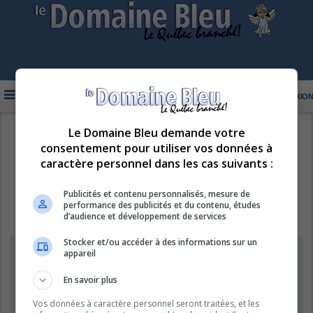
FAQ
INSCRIPTION
CONNEXION
Le Domaine Bleu demande votre
R
LE DOMAINE BLEU
consentement pour utiliser vos données à
e
caractère personnel dans les cas suivants :
c
h
Publicités et contenu personnalisés, mesure de
performance des publicités et du contenu, études
e
d’audience et développement de services
r
Stocker et/ou accéder à des informations sur un
c
Information
appareil
h
e
En savoir plus
Vous ne pouvez pas effectuer de recherche pour le moment car le
serveur est en surcharge. Veuillez réessayer ultérieurement.
r
Vos données à caractère personnel seront traitées, et les