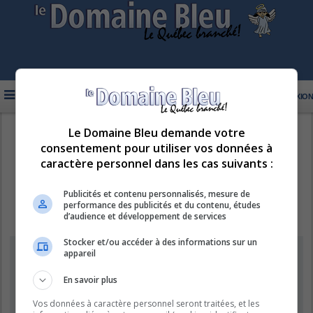
FAQ
INSCRIPTION
CONNEXION
Le Domaine Bleu demande votre
R
LE DOMAINE BLEU
consentement pour utiliser vos données à
e
caractère personnel dans les cas suivants :
c
h
Publicités et contenu personnalisés, mesure de
performance des publicités et du contenu, études
e
d’audience et développement de services
r
Stocker et/ou accéder à des informations sur un
c
Information
appareil
h
e
En savoir plus
Vous ne pouvez pas effectuer de recherche pour le moment car le
serveur est en surcharge. Veuillez réessayer ultérieurement.
r
Vos données à caractère personnel seront traitées, et les