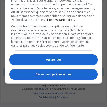
informations liées à votre appareil (cookies, identifiants
uniques et autres types de données) pourront être stockées
et consultées par 66 partenaires, ainsi que partagées avec lui,
ou utilisées spécifiquement par ce site. Nos partenaires et
nous-mêmes sommes susceptibles d'utiliser des données de
géolocalisation précises.
Liste des partenaires.
Certains fournisseurs sont susceptibles de traiter vos
données à caractère personnel sur la base de l'intérêt
légitime. Vous pouvez vous y opposer en gérant vos options
ci-dessous. Recherchez un lien en bas de cette page ou dans
le menu du site pour gérer ou retirer votre consentement
dans les paramètres des cookies et de confidentialité.
Autoriser
LE DOMAINE BLEU
Fuseau horaire sur
UTC-04:00
Gérer vos préférences
*
Original by
Christian 2.0
*
Updated to 3.3.x by
MannixMD
*
Style version: 1.1.8
Développé par
phpBB
® Forum Software © phpBB Limited
Traduction française officielle
©
Qiaeru
Confidentialité
|
Conditions