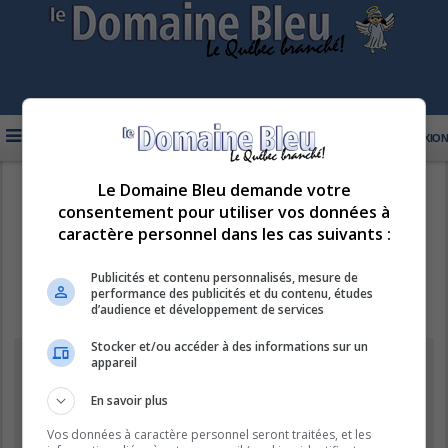
FAQ
INSCRIPTION
CONNEXION
Le Domaine Bleu demande votre
R
LE DOMAINE BLEU
consentement pour utiliser vos données à
e
caractère personnel dans les cas suivants :
c
h
Publicités et contenu personnalisés, mesure de
performance des publicités et du contenu, études
e
d’audience et développement de services
r
Stocker et/ou accéder à des informations sur un
c
Information
appareil
h
e
En savoir plus
Vous ne pouvez pas effectuer de recherche pour le moment car le
serveur est en surcharge. Veuillez réessayer ultérieurement.
r
Vos données à caractère personnel seront traitées, et les