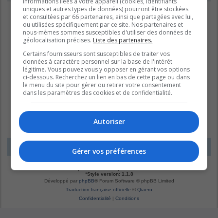
informations liées à votre appareil (cookies, identifiants
uniques et autres types de données) pourront être stockées
et consultées par 66 partenaires, ainsi que partagées avec lui,
ou utilisées spécifiquement par ce site. Nos partenaires et
nous-mêmes sommes susceptibles d'utiliser des données de
géolocalisation précises.
Liste des partenaires.
Certains fournisseurs sont susceptibles de traiter vos
données à caractère personnel sur la base de l'intérêt
légitime. Vous pouvez vous y opposer en gérant vos options
ci-dessous. Recherchez un lien en bas de cette page ou dans
le menu du site pour gérer ou retirer votre consentement
dans les paramètres des cookies et de confidentialité.
Autoriser
LE DOMAINE BLEU
Fuseau horaire sur
UTC-04:00
Gérer vos préférences
*
Original by
Christian 2.0
*
Updated to 3.3.x by
MannixMD
*
Style version: 1.1.8
Développé par
phpBB
® Forum Software © phpBB Limited
Traduction française officielle
©
Qiaeru
Confidentialité
|
Conditions