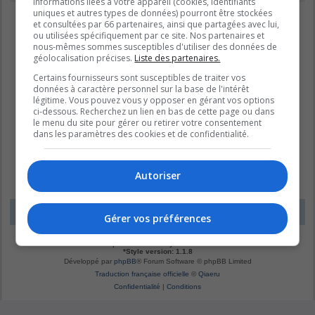
informations liées à votre appareil (cookies, identifiants
uniques et autres types de données) pourront être stockées
et consultées par 66 partenaires, ainsi que partagées avec lui,
ou utilisées spécifiquement par ce site. Nos partenaires et
nous-mêmes sommes susceptibles d'utiliser des données de
géolocalisation précises.
Liste des partenaires.
Certains fournisseurs sont susceptibles de traiter vos
données à caractère personnel sur la base de l'intérêt
légitime. Vous pouvez vous y opposer en gérant vos options
ci-dessous. Recherchez un lien en bas de cette page ou dans
le menu du site pour gérer ou retirer votre consentement
dans les paramètres des cookies et de confidentialité.
Autoriser
LE DOMAINE BLEU
Fuseau horaire sur
UTC-04:00
Gérer vos préférences
*
Original by
Christian 2.0
*
Updated to 3.3.x by
MannixMD
*
Style version: 1.1.8
Développé par
phpBB
® Forum Software © phpBB Limited
Traduction française officielle
©
Qiaeru
Confidentialité
|
Conditions