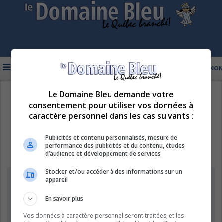
FAQ
INSCRIPTION
CONNEXION
Le Domaine Bleu demande votre
R
LE DOMAINE BLEU
consentement pour utiliser vos données à
e
caractère personnel dans les cas suivants :
c
h
Publicités et contenu personnalisés, mesure de
performance des publicités et du contenu, études
e
d’audience et développement de services
r
Stocker et/ou accéder à des informations sur un
c
Information
appareil
h
e
En savoir plus
Vous ne pouvez pas effectuer de recherche pour le moment car le
serveur est en surcharge. Veuillez réessayer ultérieurement.
r
Vos données à caractère personnel seront traitées, et les