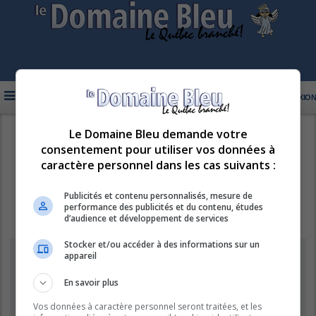
FAQ
INSCRIPTION
CONNEXION
Le Domaine Bleu demande votre
R
LE DOMAINE BLEU
consentement pour utiliser vos données à
e
caractère personnel dans les cas suivants :
c
h
Publicités et contenu personnalisés, mesure de
performance des publicités et du contenu, études
e
d’audience et développement de services
r
Stocker et/ou accéder à des informations sur un
c
Information
appareil
h
e
En savoir plus
Vous ne pouvez pas effectuer de recherche pour le moment car le
serveur est en surcharge. Veuillez réessayer ultérieurement.
r
Vos données à caractère personnel seront traitées, et les