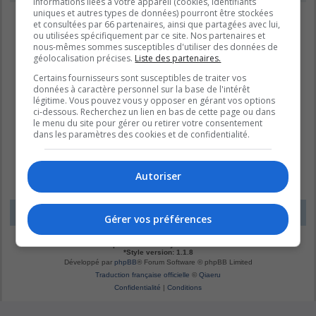
informations liées à votre appareil (cookies, identifiants
uniques et autres types de données) pourront être stockées
et consultées par 66 partenaires, ainsi que partagées avec lui,
ou utilisées spécifiquement par ce site. Nos partenaires et
nous-mêmes sommes susceptibles d'utiliser des données de
géolocalisation précises.
Liste des partenaires.
Certains fournisseurs sont susceptibles de traiter vos
données à caractère personnel sur la base de l'intérêt
légitime. Vous pouvez vous y opposer en gérant vos options
ci-dessous. Recherchez un lien en bas de cette page ou dans
le menu du site pour gérer ou retirer votre consentement
dans les paramètres des cookies et de confidentialité.
Autoriser
LE DOMAINE BLEU
Fuseau horaire sur
UTC-04:00
Gérer vos préférences
*
Original by
Christian 2.0
*
Updated to 3.3.x by
MannixMD
*
Style version: 1.1.8
Développé par
phpBB
® Forum Software © phpBB Limited
Traduction française officielle
©
Qiaeru
Confidentialité
|
Conditions