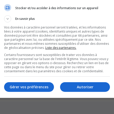
Stocker et/ou accéder à des informations sur un appareil
En savoir plus
Vos données à caractère personnel seront traitées, et les informations
liées à votre appareil (cookies, identifiants uniques et autres types de
données) pourront être stockées et consultées par 66 partenaires, ainsi
que partagées avec lui, ou utilisées spécifiquement par ce site. Nos
partenaires et nous-mêmes sommes susceptibles d'utiliser des données
de géolocalisation précises.
Liste des partenaires.
Certains fournisseurs sont susceptibles de traiter vos données à
caractère personnel sur la base de l'intérêt légitime. Vous pouvez vous y
opposer en gérant vos options ci-dessous. Recherchez un lien en bas de
cette page ou dans le menu du site pour gérer ou retirer votre
Supprim
consentement dans les paramètres des cookies et de confidentialité.
*
Original by
Christian 2.0
*
Updated to 3.3.x by
MannixMD
*
Style version: 1.1.8
Gérer vos préférences
Autoriser
Développé par
phpBB
® Forum Software © phpBB Limited
Traduction française officielle
©
Qiaeru
Confidentialité
|
Conditions