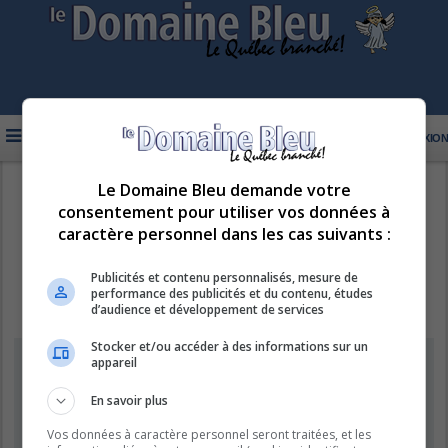
FAQ
INSCRIPTION
CONNEXION
Le Domaine Bleu demande votre
R
LE DOMAINE BLEU
consentement pour utiliser vos données à
e
caractère personnel dans les cas suivants :
c
h
Publicités et contenu personnalisés, mesure de
performance des publicités et du contenu, études
e
d’audience et développement de services
r
Stocker et/ou accéder à des informations sur un
c
Information
appareil
h
e
En savoir plus
Vous ne pouvez pas effectuer de recherche pour le moment car le
serveur est en surcharge. Veuillez réessayer ultérieurement.
r
Vos données à caractère personnel seront traitées, et les