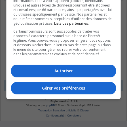
informations liées à votre appareil (cookies, identifiants
uniques et autres types de données) pourront être stockées
et consultées par 66 partenaires, ainsi que partagées avec lui,
ou utilisées spécifiquement par ce site. Nos partenaires et
nous-mêmes sommes susceptibles d'utiliser des données de
géolocalisation précises.
Liste des partenaires.
Certains fournisseurs sont susceptibles de traiter vos
données à caractère personnel sur la base de l'intérêt
légitime. Vous pouvez vous y opposer en gérant vos options
ci-dessous. Recherchez un lien en bas de cette page ou dans
le menu du site pour gérer ou retirer votre consentement
dans les paramètres des cookies et de confidentialité.
Autoriser
LE DOMAINE BLEU
Fuseau horaire sur
UTC-04:00
Gérer vos préférences
*
Original by
Christian 2.0
*
Updated to 3.3.x by
MannixMD
*
Style version: 1.1.8
Développé par
phpBB
® Forum Software © phpBB Limited
Traduction française officielle
©
Qiaeru
Confidentialité
|
Conditions